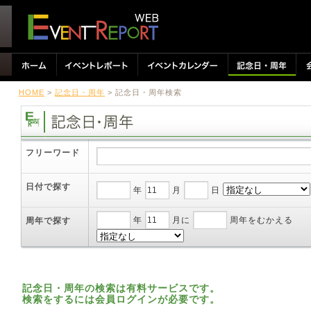
HOME
>
記念日・周年
> 記念日・周年検索
フリーワード
日付で探す
年
月
日
年
月に
周年をむかえる
周年で探す
記念日・周年の検索は有料サービスです。
検索をするには会員ログインが必要です。