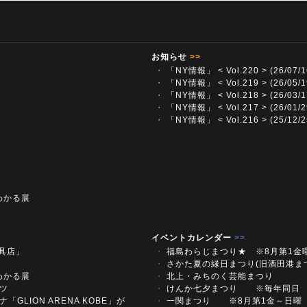
お知らせ
>>
・
「NY情報」 < Vol.220 > (26/07/1
・
「NY情報」 < Vol.219 > (26/05/1
・
「NY情報」 < Vol.218 > (26/03/1
・
「NY情報」 < Vol.217 > (26/01/2
・
「NY情報」 < Vol.216 > (25/12/2
わかる展
イベントカレンダー
>>
文具店」
・
福島わらじまつり★ ※8月第1金
・
さかた夏の縁日まつり(旧酒田港ま
わかる展
・
北上・みちのく芸能まつり
ツ
・
けんか七夕まつり ※毎年同日
「GLION ARENA KOBE」が
・
一関まつり ※8月第1金～日曜