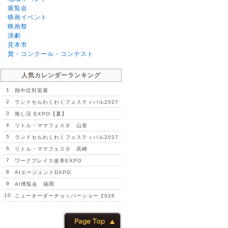
展覧会
映画イベント
映画祭
演劇
見本市
賞・コンクール・コンテスト
人気カレンダーランキング
1
熱中症対策展
2
ランドセルわくわくフェスティバル2027
3
推し活 EXPO【夏】
4
リトル・ママフェスタ 山形
5
ランドセルわくわくフェスティバル2027
6
リトル・ママフェスタ 高崎
7
ワークプレイス改革EXPO
8
AIエージェントDXPO
9
AI博覧会 福岡
10
ニューオーダーチョッパーショー 2026