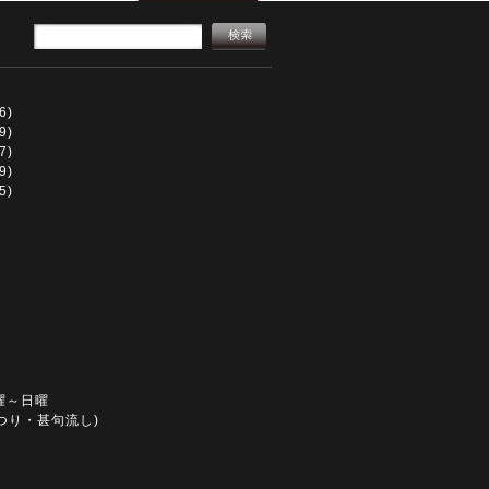
6)
9)
7)
9)
5)
曜～日曜
つり・甚句流し)