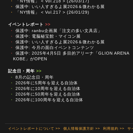
・
「NY情報」 < Vol.218 > (26/03/17)
・
保護中: いい人すぎるよ展2026＆微わかる展
・
「NY情報」 < Vol.217 > (26/01/29)
イベントレポート
>>
・
保護中: ranbu企画展「注文の多い文具店」
・
保護中: 電脳秘宝館・マイコン展
・
保護中: いい人すぎるよ展2026＆微わかる展
・
保護中: 今月の面白イベントコンテンツ
・
保護中: 2025年4月5日 多目的アリーナ「GLION ARENA
KOBE」がOPEN
記念日・周年
>>
・
8月の記念日・周年
・
2026年に5周年を迎える自治体
・
2026年に10周年を迎える自治体
・
2026年に50周年を迎える自治体
・
2026年に100周年を迎える自治体
イベントレポートについて >>
個人情報保護方針 >>
利用規約 >>
サ