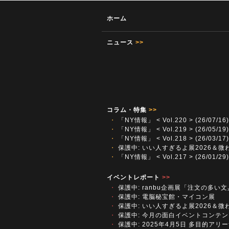
ホーム
ニュース
>>
コラム・特集
>>
・
「NY情報」 < Vol.220 > (26/07/16)
・
「NY情報」 < Vol.219 > (26/05/19)
・
「NY情報」 < Vol.218 > (26/03/17)
・
保護中: いい人すぎるよ展2026＆微
・
「NY情報」 < Vol.217 > (26/01/29)
イベントレポート
>>
・
保護中: ranbu企画展「注文の多い
・
保護中: 電脳秘宝館・マイコン展
・
保護中: いい人すぎるよ展2026＆微
・
保護中: 今月の面白イベントコンテン
・
保護中: 2025年4月5日 多目的アリーナ