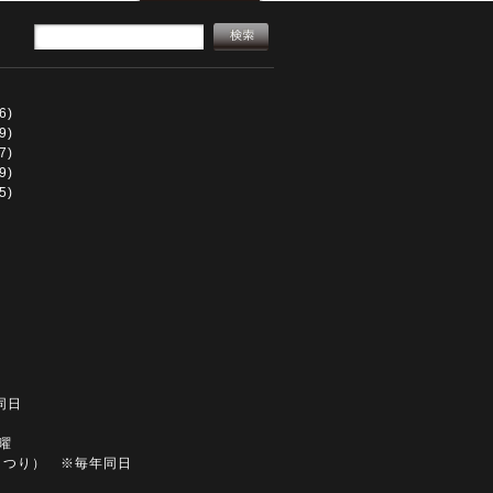
6)
9)
7)
9)
5)
同日
土曜
まつり） ※毎年同日
同日