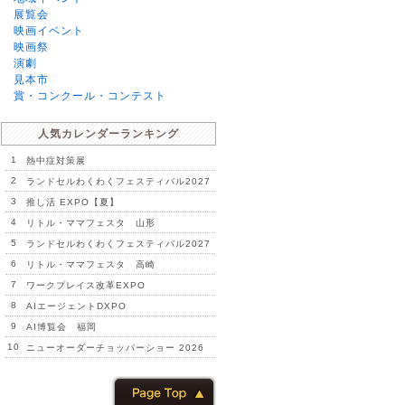
展覧会
映画イベント
映画祭
演劇
見本市
賞・コンクール・コンテスト
人気カレンダーランキング
1
熱中症対策展
2
ランドセルわくわくフェスティバル2027
3
推し活 EXPO【夏】
4
リトル・ママフェスタ 山形
5
ランドセルわくわくフェスティバル2027
6
リトル・ママフェスタ 高崎
7
ワークプレイス改革EXPO
8
AIエージェントDXPO
9
AI博覧会 福岡
10
ニューオーダーチョッパーショー 2026