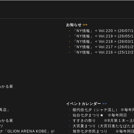
お知らせ
>>
・
「NY情報」 < Vol.220 > (26/07/1
・
「NY情報」 < Vol.219 > (26/05/1
・
「NY情報」 < Vol.218 > (26/03/1
・
「NY情報」 < Vol.217 > (26/01/2
・
「NY情報」 < Vol.216 > (25/12/2
わかる展
イベントカレンダー
>>
文具店」
・
能代役七夕（シャチ流し） ※毎年
・
仙台七夕まつり★ ※毎年同日
わかる展
・
すすきの祭り ※8月第１木～
ツ
・
大宮夏まつり（大宮日進たなばた
「GLION ARENA KOBE」が
・
旭市七夕市民まつり ※毎年