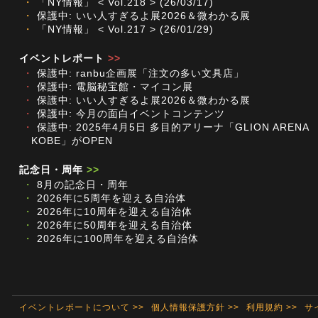
・
「NY情報」 < Vol.218 > (26/03/17)
・
保護中: いい人すぎるよ展2026＆微わかる展
・
「NY情報」 < Vol.217 > (26/01/29)
イベントレポート
>>
・
保護中: ranbu企画展「注文の多い文具店」
・
保護中: 電脳秘宝館・マイコン展
・
保護中: いい人すぎるよ展2026＆微わかる展
・
保護中: 今月の面白イベントコンテンツ
・
保護中: 2025年4月5日 多目的アリーナ「GLION ARENA
KOBE」がOPEN
記念日・周年
>>
・
8月の記念日・周年
・
2026年に5周年を迎える自治体
・
2026年に10周年を迎える自治体
・
2026年に50周年を迎える自治体
・
2026年に100周年を迎える自治体
イベントレポートについて >>
個人情報保護方針 >>
利用規約 >>
サ