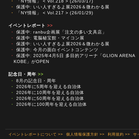
・
「NY情報」 < Vol.218 > (26/03/17)
・
保護中: いい人すぎるよ展2026＆微わかる展
・
「NY情報」 < Vol.217 > (26/01/29)
イベントレポート
>>
・
保護中: ranbu企画展「注文の多い文具店」
・
保護中: 電脳秘宝館・マイコン展
・
保護中: いい人すぎるよ展2026＆微わかる展
・
保護中: 今月の面白イベントコンテンツ
・
保護中: 2025年4月5日 多目的アリーナ「GLION ARENA
KOBE」がOPEN
記念日・周年
>>
・
8月の記念日・周年
・
2026年に5周年を迎える自治体
・
2026年に10周年を迎える自治体
・
2026年に50周年を迎える自治体
・
2026年に100周年を迎える自治体
イベントレポートについて >>
個人情報保護方針 >>
利用規約 >>
サ