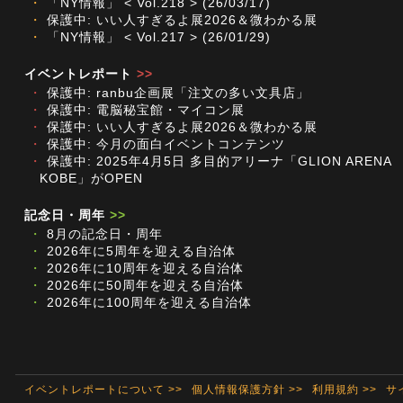
・
「NY情報」 < Vol.218 > (26/03/17)
・
保護中: いい人すぎるよ展2026＆微わかる展
・
「NY情報」 < Vol.217 > (26/01/29)
イベントレポート
>>
・
保護中: ranbu企画展「注文の多い文具店」
・
保護中: 電脳秘宝館・マイコン展
・
保護中: いい人すぎるよ展2026＆微わかる展
・
保護中: 今月の面白イベントコンテンツ
・
保護中: 2025年4月5日 多目的アリーナ「GLION ARENA
KOBE」がOPEN
記念日・周年
>>
・
8月の記念日・周年
・
2026年に5周年を迎える自治体
・
2026年に10周年を迎える自治体
・
2026年に50周年を迎える自治体
・
2026年に100周年を迎える自治体
イベントレポートについて >>
個人情報保護方針 >>
利用規約 >>
サ