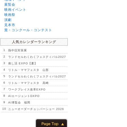
展覧会
映画イベント
映画祭
演劇
見本市
賞・コンクール・コンテスト
人気カレンダーランキング
1
熱中症対策展
2
ランドセルわくわくフェスティバル2027
3
推し活 EXPO【夏】
4
リトル・ママフェスタ 山形
5
ランドセルわくわくフェスティバル2027
6
リトル・ママフェスタ 高崎
7
ワークプレイス改革EXPO
8
AIエージェントDXPO
9
AI博覧会 福岡
10
ニューオーダーチョッパーショー 2026