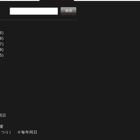
6)
9)
7)
9)
5)
同日
土曜
まつり） ※毎年同日
同日