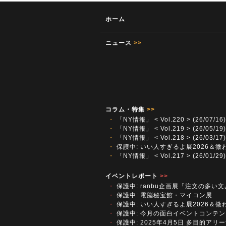
ホーム
ニュース
>>
コラム・特集
>>
・
「NY情報」 < Vol.220 > (26/07/16)
・
「NY情報」 < Vol.219 > (26/05/19)
・
「NY情報」 < Vol.218 > (26/03/17)
・
保護中: いい人すぎるよ展2026＆微
・
「NY情報」 < Vol.217 > (26/01/29)
イベントレポート
>>
・
保護中: ranbu企画展「注文の多い
・
保護中: 電脳秘宝館・マイコン展
・
保護中: いい人すぎるよ展2026＆微
・
保護中: 今月の面白イベントコンテン
・
保護中: 2025年4月5日 多目的アリーナ