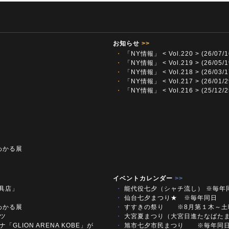
お知らせ
>>
・
「NY情報」 < Vol.220 > (26/07/1
・
「NY情報」 < Vol.219 > (26/05/1
・
「NY情報」 < Vol.218 > (26/03/1
・
「NY情報」 < Vol.217 > (26/01/2
・
「NY情報」 < Vol.216 > (25/12/2
わかる展
イベントカレンダー
>>
文具店」
・
能代役七夕（シャチ流し） ※毎年
・
仙台七夕まつり★ ※毎年同日
わかる展
・
すすきの祭り ※8月第１木～
ツ
・
大宮夏まつり（大宮日進たなばた
「GLION ARENA KOBE」が
・
旭市七夕市民まつり ※毎年