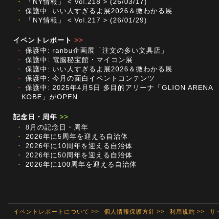
・
「NY情報」 < Vol.218 > (26/03/17)
・
保護中: いい人すぎるよ展2026＆微わかる展
・
「NY情報」 < Vol.217 > (26/01/29)
イベントレポート
>>
・
保護中: ranbu企画展「注文の多い文具店」
・
保護中: 電脳秘宝館・マイコン展
・
保護中: いい人すぎるよ展2026＆微わかる展
・
保護中: 今月の面白イベントコンテンツ
・
保護中: 2025年4月5日 多目的アリーナ「GLION ARENA
KOBE」がOPEN
記念日・周年
>>
・
8月の記念日・周年
・
2026年に5周年を迎える自治体
・
2026年に10周年を迎える自治体
・
2026年に50周年を迎える自治体
・
2026年に100周年を迎える自治体
イベントレポートについて >>
個人情報保護方針 >>
利用規約 >>
サ