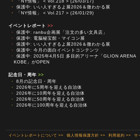
・
「NY情報」 < Vol.218 > (26/03/17)
・
保護中: いい人すぎるよ展2026＆微わかる展
・
「NY情報」 < Vol.217 > (26/01/29)
イベントレポート
>>
・
保護中: ranbu企画展「注文の多い文具店」
・
保護中: 電脳秘宝館・マイコン展
・
保護中: いい人すぎるよ展2026＆微わかる展
・
保護中: 今月の面白イベントコンテンツ
・
保護中: 2025年4月5日 多目的アリーナ「GLION ARENA
KOBE」がOPEN
記念日・周年
>>
・
8月の記念日・周年
・
2026年に5周年を迎える自治体
・
2026年に10周年を迎える自治体
・
2026年に50周年を迎える自治体
・
2026年に100周年を迎える自治体
イベントレポートについて >>
個人情報保護方針 >>
利用規約 >>
サ