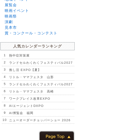
展覧会
映画イベント
映画祭
演劇
見本市
賞・コンクール・コンテスト
人気カレンダーランキング
1
熱中症対策展
2
ランドセルわくわくフェスティバル2027
3
推し活 EXPO【夏】
4
リトル・ママフェスタ 山形
5
ランドセルわくわくフェスティバル2027
6
リトル・ママフェスタ 高崎
7
ワークプレイス改革EXPO
8
AIエージェントDXPO
9
AI博覧会 福岡
10
ニューオーダーチョッパーショー 2026