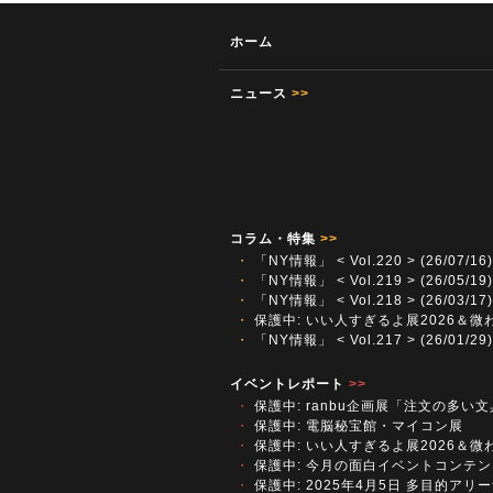
ホーム
ニュース
>>
コラム・特集
>>
・
「NY情報」 < Vol.220 > (26/07/16)
・
「NY情報」 < Vol.219 > (26/05/19)
・
「NY情報」 < Vol.218 > (26/03/17)
・
保護中: いい人すぎるよ展2026＆微
・
「NY情報」 < Vol.217 > (26/01/29)
イベントレポート
>>
・
保護中: ranbu企画展「注文の多い
・
保護中: 電脳秘宝館・マイコン展
・
保護中: いい人すぎるよ展2026＆微
・
保護中: 今月の面白イベントコンテン
・
保護中: 2025年4月5日 多目的アリーナ