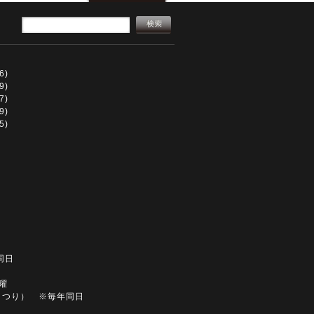
6)
9)
7)
9)
5)
同日
土曜
まつり） ※毎年同日
同日