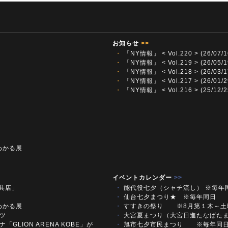
お知らせ
>>
・
「NY情報」 < Vol.220 > (26/07/1
・
「NY情報」 < Vol.219 > (26/05/1
・
「NY情報」 < Vol.218 > (26/03/1
・
「NY情報」 < Vol.217 > (26/01/2
・
「NY情報」 < Vol.216 > (25/12/2
わかる展
イベントカレンダー
>>
文具店」
・
能代役七夕（シャチ流し） ※毎年
・
仙台七夕まつり★ ※毎年同日
わかる展
・
すすきの祭り ※8月第１木～
ツ
・
大宮夏まつり（大宮日進たなばた
「GLION ARENA KOBE」が
・
旭市七夕市民まつり ※毎年