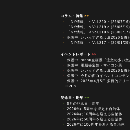
コラム・特集
>>
・
「NY情報」 < Vol.220 > (26/07/16)
・
「NY情報」 < Vol.219 > (26/05/19)
・
「NY情報」 < Vol.218 > (26/03/17)
・
保護中: いい人すぎるよ展2026＆微
・
「NY情報」 < Vol.217 > (26/01/29)
イベントレポート
>>
・
保護中: ranbu企画展「注文の多い
・
保護中: 電脳秘宝館・マイコン展
・
保護中: いい人すぎるよ展2026＆微
・
保護中: 今月の面白イベントコンテン
・
保護中: 2025年4月5日 多目的アリーナ
OPEN
記念日・周年
>>
・
8月の記念日・周年
・
2026年に5周年を迎える自治体
・
2026年に10周年を迎える自治体
・
2026年に50周年を迎える自治体
・
2026年に100周年を迎える自治体