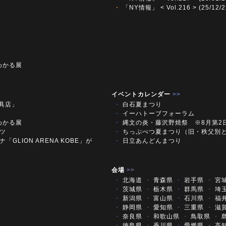
・
「NY情報」 < Vol.216 > (25/12/2
わかる展
イベントカレンダー
>>
文具店」
・
白石夏まつり
・
イーハトーブフォーラム
わかる展
・
縄文の炎・藤沢野焼祭 ※8月第2
ツ
・
ちっぷべつ夏まつり（旧・秩父別
「GLION ARENA KOBE」が
・
日立あんどんまつり
会場
>>
・
北海道
・
青森県
・
岩手県
・
宮
・
茨城県
・
栃木県
・
群馬県
・
埼
・
新潟県
・
富山県
・
石川県
・
福
・
静岡県
・
愛知県
・
三重県
・
滋
・
奈良県
・
和歌山県
・
鳥取県
・
・
徳島県
・
香川県
・
愛媛県
・
高