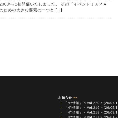
2008年に初開催いたしました。 その「イベントＪＡＰＡ
めの大きな要素の一つと [...]
お知らせ
>>
・
「NY情報」 < Vol.220 > (26/07/1
・
「NY情報」 < Vol.219 > (26/05/1
・
「NY情報」 < Vol.218 > (26/03/1
・
「NY情報」 < Vol.217 > (26/01/2