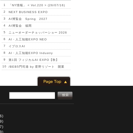
1
「NY情報」 < Vol.220 > (26/07/16)
2
NEXT BUSINESS EXPO
3
AI博覧会 Spring 2027
4
AI博覧会 福岡
5
ニューオーダーチョッパーショー 2026
6
AI・人工知能EXPO NEO
7
イプロスAI
8
AI・人工知能EXPO Industry
9
第1回 フィジカルAI EXPO【秋】
10
/BEB5門司港 by 星野リゾート 開業
6)
9)
7)
9)