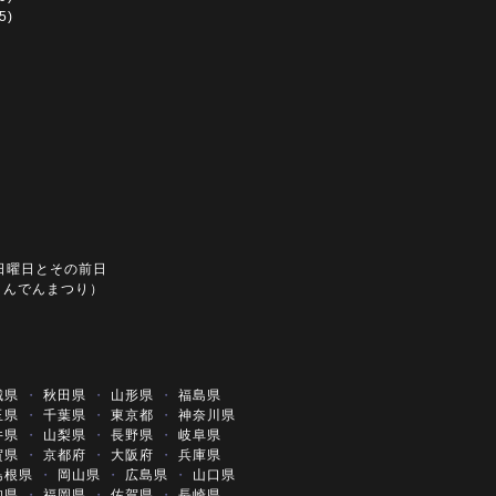
5)
日曜日とその前日
とんでんまつり）
城県
・
秋田県
・
山形県
・
福島県
玉県
・
千葉県
・
東京都
・
神奈川県
井県
・
山梨県
・
長野県
・
岐阜県
賀県
・
京都府
・
大阪府
・
兵庫県
島根県
・
岡山県
・
広島県
・
山口県
知県
・
福岡県
・
佐賀県
・
長崎県