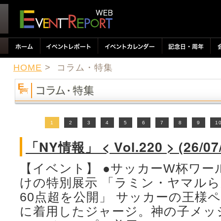
HOME
> コラム・特集
1
2
3
4
5
6
7
8
9
1
「NY情報」 < Vol.220 > (26/07
【イベント】 ●サッカーW杯ワー
けの特別展示 「ラミン・ヤマル
60点超を公開」 サッカーの王様
に着用したジャージ。神の子メッ