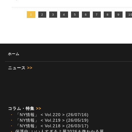
1
2
3
4
5
6
7
8
9
1
ホーム
ニュース
>>
コラム・特集
>>
・
「NY情報」 < Vol.220 > (26/07/16)
・
「NY情報」 < Vol.219 > (26/05/19)
・
「NY情報」 < Vol.218 > (26/03/17)
・
保護中: いい人すぎるよ展2026＆微わかる展