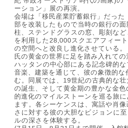
紀 帝政オーストリア時代の画家)の
ーション」展の再演。
会場は「移民産業貯蓄銀行」だった
部を改装したもので当時の銀行の面
柱、ステンドグラスの窓、彫刻など
を利用した28,000スクエアフィ
の空間へと改良し進化させている。
氏の黄金の世界に足を踏み入れての
ハッタンの中心部にある記念碑的な
音楽、建築を通じて、彼の象徴的な
む。同展では、19世紀の古典的な
の誕生、そして黄金期の豊かな金色
的進化のマイルストーンを巡る旅に
ます。各シーケンスは、寓話や肖像
さに対する彼の大胆なビジョンに至
ルの深さを体験する。