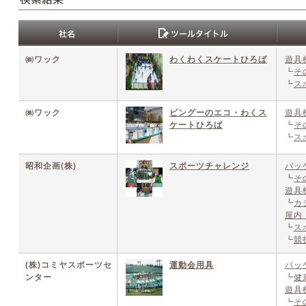
㈱ワック
わくわくスケートひろば
遊具
┗
そ
┗
ス
㈱ワック
ピングーのエコ・わくス
遊具
ケートひろば
┗
そ
┗
ス
昭和企画(株)
スポーツチャレンジ
パッ
┗
そ
遊具
┗
カ
屋内
┗
ス
┗
競
(株)コミヤスポーツセ
運動会用具
パッ
ンター
┗
健
遊具
┗
そ