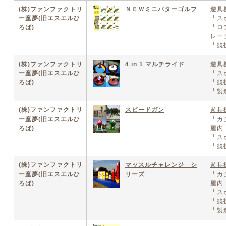
(株)ファンファクトリ
ＮＥＷミニパターゴルフ
遊具
ー童夢(旧エスエルひ
┗
ス
ろば)
┗
ロ
レー
┗
競
(株)ファンファクトリ
4 in 1 マルチライド
遊具
ー童夢(旧エスエルひ
┗
ス
ろば)
┗
競
┗
製
(株)ファンファクトリ
スピードガン
遊具
ー童夢(旧エスエルひ
┗
カ
ろば)
屋内
┗
ス
┗
競
(株)ファンファクトリ
マッスルチャレンジ シ
遊具
ー童夢(旧エスエルひ
リーズ
┗
カ
ろば)
屋内
┗
ス
┗
競
┗
製