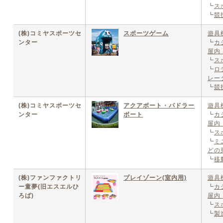
┗
ス
┗
競
(株)コミヤスポーツセ
スポーツゲーム
遊具
ンター
┗
カ
屋内
┗
ス
┗
ロ
レー
┗
競
(株)コミヤスポーツセ
アクアボート・パドラー
遊具
ンター
ボート
┗
カ
屋内
┗
ス
┗
ミ
どの
┗
移
(株)ファンファクトリ
プレイゾーン(室内用)
遊具
ー童夢(旧エスエルひ
┗
カ
ろば)
屋内
┗
ス
┗
製