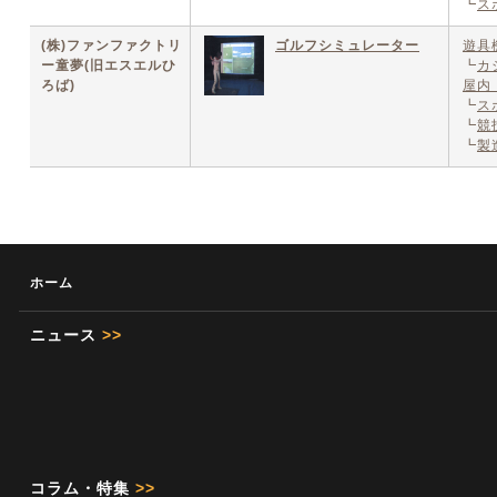
┗
ス
(株)ファンファクトリ
ゴルフシミュレーター
遊具
ー童夢(旧エスエルひ
┗
カ
ろば)
屋内
┗
ス
┗
競
┗
製
ホーム
ニュース
>>
コラム・特集
>>