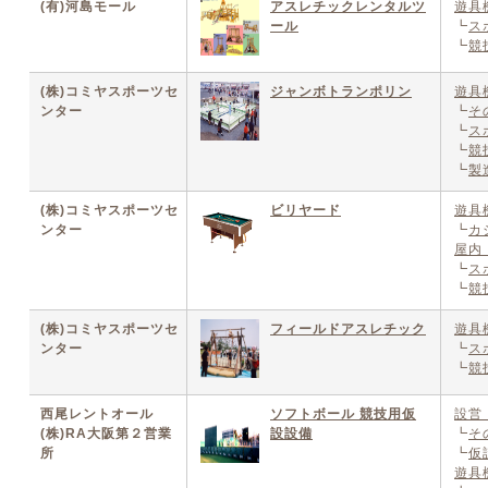
(有)河島モール
アスレチックレンタルツ
遊具
ール
┗
ス
┗
競
(株)コミヤスポーツセ
ジャンボトランポリン
遊具
ンター
┗
そ
┗
ス
┗
競
┗
製
(株)コミヤスポーツセ
ビリヤード
遊具
ンター
┗
カ
屋内
┗
ス
┗
競
(株)コミヤスポーツセ
フィールドアスレチック
遊具
ンター
┗
ス
┗
競
西尾レントオール
ソフトボール 競技用仮
設営
(株)RA大阪第２営業
設設備
┗
そ
所
┗
仮
遊具