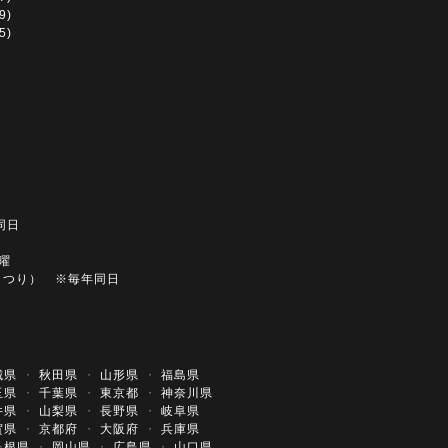
9)
5)
同日
土曜
まつり） ※毎年同日
同日
城県
・
秋田県
・
山形県
・
福島県
玉県
・
千葉県
・
東京都
・
神奈川県
井県
・
山梨県
・
長野県
・
岐阜県
賀県
・
京都府
・
大阪府
・
兵庫県
島根県
・
岡山県
・
広島県
・
山口県