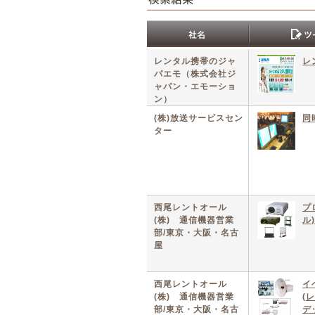
レンタル携帯のジャ
レ
パエモ（株式会社ジ
ャパン・エモーショ
ン）
(株)放送サービスセン
同
ター
西尾レントオール
プ
(株) 通信機器営業
ル)
部/東京・大阪・名古
屋
西尾レントオール
イ
(株) 通信機器営業
(
部/東京・大阪・名古
デ