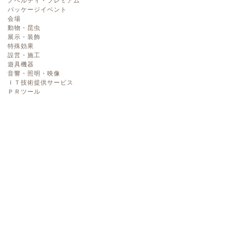
ノベルティ・プレミアム
パッケージイベント
会場
動物・昆虫
展示・装飾
特殊効果
設営・施工
遊具機器
音響・照明・映像
ＩＴ技術提供サービス
ＰＲツール