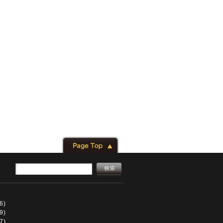
6)
9)
7)