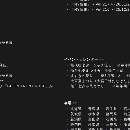
・
「NY情報」 < Vol.217 > (26/01/2
・
「NY情報」 < Vol.216 > (25/12/2
わかる展
イベントカレンダー
>>
文具店」
・
能代役七夕（シャチ流し） ※毎年
・
仙台七夕まつり★ ※毎年同日
わかる展
・
すすきの祭り ※8月第１木～
ツ
・
大宮夏まつり（大宮日進たなばた
「GLION ARENA KOBE」が
・
旭市七夕市民まつり ※毎年
会場
>>
・
北海道
・
青森県
・
岩手県
・
宮
・
茨城県
・
栃木県
・
群馬県
・
埼
・
新潟県
・
富山県
・
石川県
・
福
・
静岡県
・
愛知県
・
三重県
・
滋
・
奈良県
・
和歌山県
・
鳥取県
・