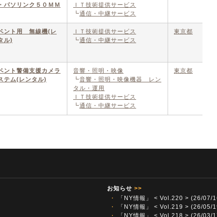
・パソリンク５０ＭＭ
ＩＴ技術提供サービス
┗
通信・中継サービス
ベント用 無線機(レ
ＩＴ技術提供サービス
東京都
タル)
┗
通信・中継サービス
ベント警備支援カメラ
音響・照明・映像
東京都
ステム(レンタル)
┗
音響・照明・映像機器 レン
タル・運用
ＩＴ技術提供サービス
┗
通信・中継サービス
お知らせ
>>
・
「NY情報」 < Vol.220 > (26/07/1
・
「NY情報」 < Vol.219 > (26/05/1
・
「NY情報」 < Vol.218 > (26/03/1