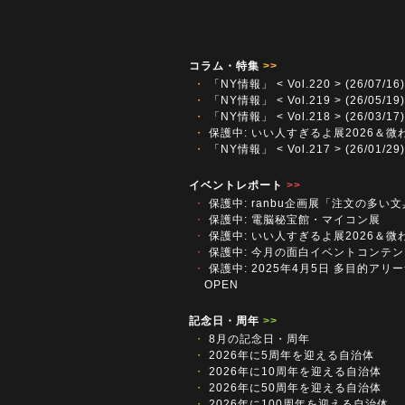
コラム・特集
>>
・
「NY情報」 < Vol.220 > (26/07/16)
・
「NY情報」 < Vol.219 > (26/05/19)
・
「NY情報」 < Vol.218 > (26/03/17)
・
保護中: いい人すぎるよ展2026＆微
・
「NY情報」 < Vol.217 > (26/01/29)
イベントレポート
>>
・
保護中: ranbu企画展「注文の多い
・
保護中: 電脳秘宝館・マイコン展
・
保護中: いい人すぎるよ展2026＆微
・
保護中: 今月の面白イベントコンテン
・
保護中: 2025年4月5日 多目的アリーナ
OPEN
記念日・周年
>>
・
8月の記念日・周年
・
2026年に5周年を迎える自治体
・
2026年に10周年を迎える自治体
・
2026年に50周年を迎える自治体
・
2026年に100周年を迎える自治体