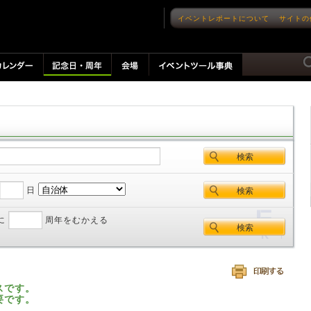
イベントレポートについて
サイトの
日
に
周年をむかえる
スです。
要です。