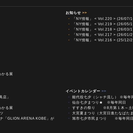
お知らせ
>>
・
「NY情報」 < Vol.220 > (26/07/1
・
「NY情報」 < Vol.219 > (26/05/1
・
「NY情報」 < Vol.218 > (26/03/1
・
「NY情報」 < Vol.217 > (26/01/2
・
「NY情報」 < Vol.216 > (25/12/2
わかる展
イベントカレンダー
>>
文具店」
・
能代役七夕（シャチ流し） ※毎年
・
仙台七夕まつり★ ※毎年同日
わかる展
・
すすきの祭り ※8月第１木～
ツ
・
大宮夏まつり（大宮日進たなばた
「GLION ARENA KOBE」が
・
旭市七夕市民まつり ※毎年