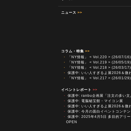
ニュース
>>
コラム・特集
>>
・
「NY情報」 < Vol.220 > (26/07/16)
・
「NY情報」 < Vol.219 > (26/05/19)
・
「NY情報」 < Vol.218 > (26/03/17)
・
保護中: いい人すぎるよ展2026＆微
・
「NY情報」 < Vol.217 > (26/01/29)
イベントレポート
>>
・
保護中: ranbu企画展「注文の多い
・
保護中: 電脳秘宝館・マイコン展
・
保護中: いい人すぎるよ展2026＆微
・
保護中: 今月の面白イベントコンテン
・
保護中: 2025年4月5日 多目的アリーナ
OPEN