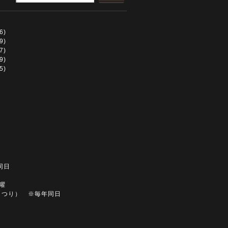
6)
9)
7)
9)
5)
同日
土曜
まつり） ※毎年同日
同日