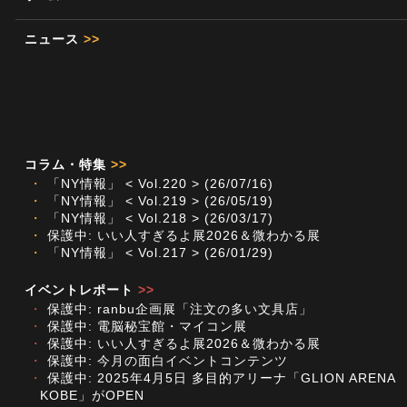
ニュース
>>
コラム・特集
>>
・
「NY情報」 < Vol.220 > (26/07/16)
・
「NY情報」 < Vol.219 > (26/05/19)
・
「NY情報」 < Vol.218 > (26/03/17)
・
保護中: いい人すぎるよ展2026＆微わかる展
・
「NY情報」 < Vol.217 > (26/01/29)
イベントレポート
>>
・
保護中: ranbu企画展「注文の多い文具店」
・
保護中: 電脳秘宝館・マイコン展
・
保護中: いい人すぎるよ展2026＆微わかる展
・
保護中: 今月の面白イベントコンテンツ
・
保護中: 2025年4月5日 多目的アリーナ「GLION ARENA
KOBE」がOPEN