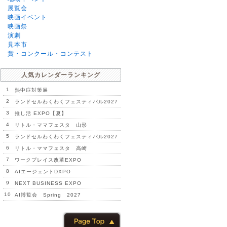
展覧会
映画イベント
映画祭
演劇
見本市
賞・コンクール・コンテスト
人気カレンダーランキング
1
熱中症対策展
2
ランドセルわくわくフェスティバル2027
3
推し活 EXPO【夏】
4
リトル・ママフェスタ 山形
5
ランドセルわくわくフェスティバル2027
6
リトル・ママフェスタ 高崎
7
ワークプレイス改革EXPO
8
AIエージェントDXPO
9
NEXT BUSINESS EXPO
10
AI博覧会 Spring 2027