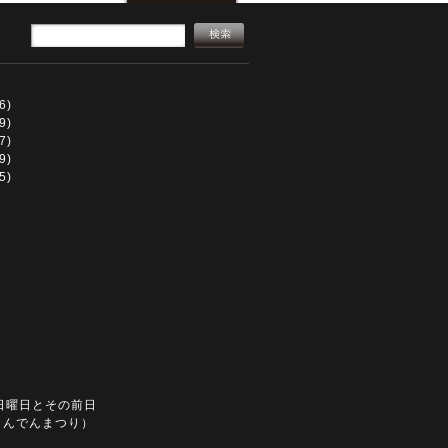
6)
9)
7)
9)
5)
日曜日とその前日
とんでんまつり）