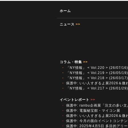
ホーム
ニュース
>>
コラム・特集
>>
・
「NY情報」 < Vol.220 > (26/07/16)
・
「NY情報」 < Vol.219 > (26/05/19)
・
「NY情報」 < Vol.218 > (26/03/17)
・
保護中: いい人すぎるよ展2026＆微
・
「NY情報」 < Vol.217 > (26/01/29)
イベントレポート
>>
・
保護中: ranbu企画展「注文の多い
・
保護中: 電脳秘宝館・マイコン展
・
保護中: いい人すぎるよ展2026＆微
・
保護中: 今月の面白イベントコンテン
・
保護中: 2025年4月5日 多目的アリーナ