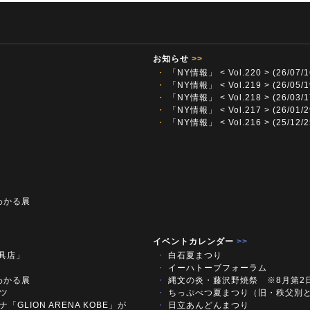
お知らせ
>>
・
「NY情報」 < Vol.220 > (26/07/1
・
「NY情報」 < Vol.219 > (26/05/1
・
「NY情報」 < Vol.218 > (26/03/1
・
「NY情報」 < Vol.217 > (26/01/2
・
「NY情報」 < Vol.216 > (25/12/2
わかる展
イベントカレンダー
>>
文具店」
・
白石夏まつり
・
イーハトーブフォーラム
わかる展
・
縄文の炎・藤沢野焼祭 ※8月第2
ツ
・
ちっぷべつ夏まつり（旧・秩父別
「GLION ARENA KOBE」が
・
日立あんどんまつり