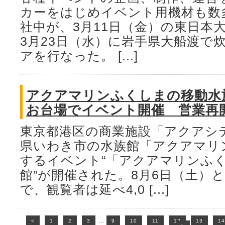
カーをはじめイベント用機材も数多
社中が、3月11日（金）の東日本
3月23日（水）に岩手県大船渡で
アを行なった。 [...]
アクアマリンふくしまの移動水
お台場でイベント開催 営業再
東京都港区の商業施設「アクアシ
県いわき市の水族館「アクアマリ
するイベント“「アクアマリンふ
館”が開催された。8月6日（土）と
で、観覧者は延べ4,0 [...]
<
1
2
3
...
9
10
11
12
13
14