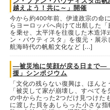
ン・ファン・バウティスタ出帆
越えよう！共に～」開催
今から約400年前、伊達政宗の命
らヨーロッパへ向けて出航した「
を乗せ、太平洋を往復した木造洋
ン・バウティスタ」を復元・展示
航海時代の帆船文化など [...]
―被災地に笑顔が戻る日まで―
援」シンポジウム
「文化の残らない復興は、ほんと
「被災して家が崩壊し、すべてを
の中からたった2つだけ見つけた
に渡した貝をあしらった小さな指