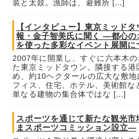
装と太鼓。漁師は、避難所 [...]
【インタビュー】東京ミッドタ
報・金子智美氏に聞く ―都心の
を使った多彩なイベント展開に
2007年に開業し、すぐに六本木
た東京ミッドタウン。隣接する港
め、約10ヘクタールの広大な敷
フィス、住宅、ホテル、美術館な
単なる建物の集合体ではな [...]
スポーツを通じて新たな観光市
まスポーツコミッション設立―