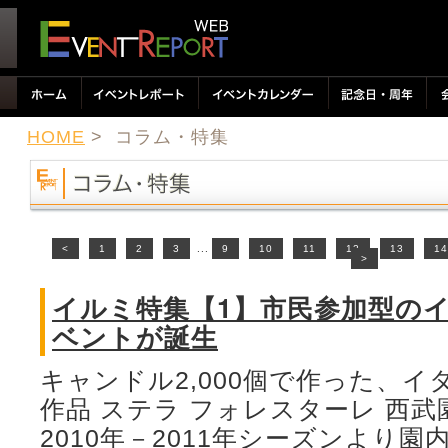
HOME
> コラム・特集
<
1
2
3
...
9
10
11
12
13
14
>
イルミ特集【1】市民参加型の
ベントが誕生
キャンドル2,000個で作った、
作品 ステラ フォレスターレ 西
2010年－2011年シーズンより