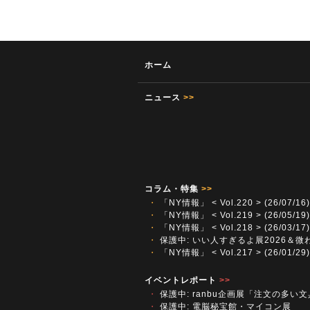
ホーム
ニュース
>>
コラム・特集
>>
・
「NY情報」 < Vol.220 > (26/07/16)
・
「NY情報」 < Vol.219 > (26/05/19)
・
「NY情報」 < Vol.218 > (26/03/17)
・
保護中: いい人すぎるよ展2026＆微
・
「NY情報」 < Vol.217 > (26/01/29)
イベントレポート
>>
・
保護中: ranbu企画展「注文の多い
・
保護中: 電脳秘宝館・マイコン展