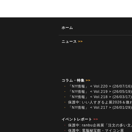
ホーム
ニュース
>>
コラム・特集
>>
・
「NY情報」 < Vol.220 > (26/07/16)
・
「NY情報」 < Vol.219 > (26/05/19)
・
「NY情報」 < Vol.218 > (26/03/17)
・
保護中: いい人すぎるよ展2026＆微
・
「NY情報」 < Vol.217 > (26/01/29)
イベントレポート
>>
・
保護中: ranbu企画展「注文の多い
・
保護中: 電脳秘宝館・マイコン展