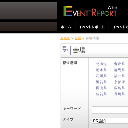
HOME
>
会場
> 会場検索
都道府県
北海道
青森県
栃木県
群馬県
石川県
福井県
滋賀県
京都府
岡山県
広島県
佐賀県
長崎県
キーワード
タイプ