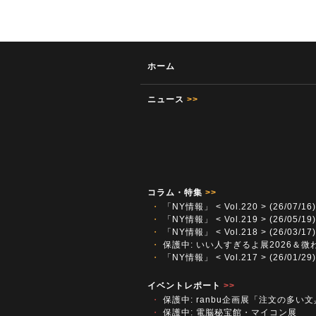
ホーム
ニュース
>>
コラム・特集
>>
・
「NY情報」 < Vol.220 > (26/07/16)
・
「NY情報」 < Vol.219 > (26/05/19)
・
「NY情報」 < Vol.218 > (26/03/17)
・
保護中: いい人すぎるよ展2026＆微
・
「NY情報」 < Vol.217 > (26/01/29)
イベントレポート
>>
・
保護中: ranbu企画展「注文の多い
・
保護中: 電脳秘宝館・マイコン展