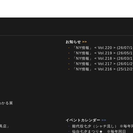
お知らせ
>>
・
「NY情報」 < Vol.220 > (26/07/1
・
「NY情報」 < Vol.219 > (26/05/1
・
「NY情報」 < Vol.218 > (26/03/1
・
「NY情報」 < Vol.217 > (26/01/2
・
「NY情報」 < Vol.216 > (25/12/2
わかる展
イベントカレンダー
>>
文具店」
・
能代役七夕（シャチ流し） ※毎年
・
仙台七夕まつり★ ※毎年同日