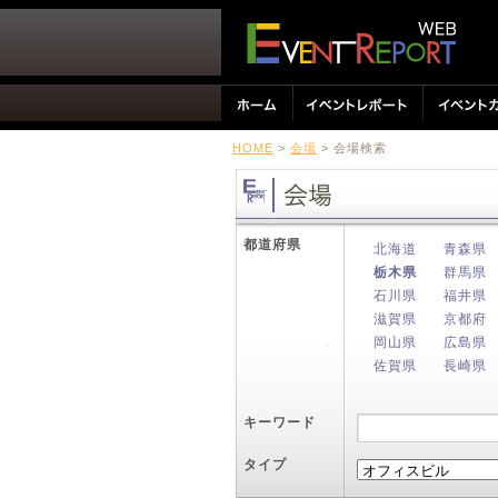
HOME
>
会場
> 会場検索
都道府県
北海道
青森県
栃木県
群馬県
石川県
福井県
滋賀県
京都府
岡山県
広島県
佐賀県
長崎県
キーワード
タイプ