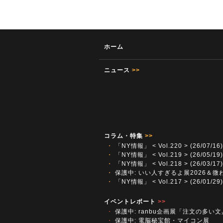
ホーム
ニュース
>>
コラム・特集
>>
・
「NY情報」 < Vol.220 > (26/07/16)
・
「NY情報」 < Vol.219 > (26/05/19)
・
「NY情報」 < Vol.218 > (26/03/17)
・
保護中: いい人すぎるよ展2026＆微
・
「NY情報」 < Vol.217 > (26/01/29)
イベントレポート
>>
・
保護中: ranbu企画展「注文の多い
・
保護中: 電脳秘宝館・マイコン展