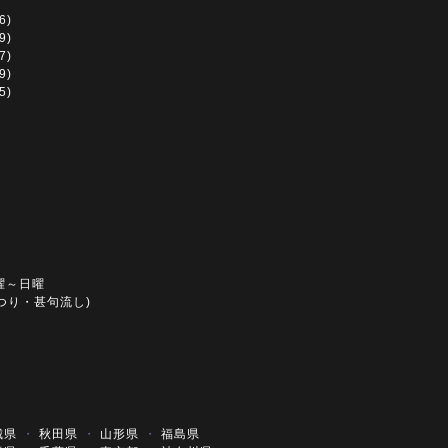
6)
9)
7)
9)
5)
曜～日曜
つり・甚句流し)
城県
・
秋田県
・
山形県
・
福島県