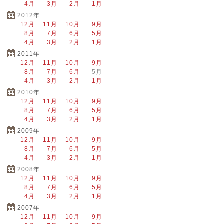
4月
3月
2月
1月
2012年
12月
11月
10月
9月
8月
7月
6月
5月
4月
3月
2月
1月
2011年
12月
11月
10月
9月
8月
7月
6月
5月
4月
3月
2月
1月
2010年
12月
11月
10月
9月
8月
7月
6月
5月
4月
3月
2月
1月
2009年
12月
11月
10月
9月
8月
7月
6月
5月
4月
3月
2月
1月
2008年
12月
11月
10月
9月
8月
7月
6月
5月
4月
3月
2月
1月
2007年
12月
11月
10月
9月