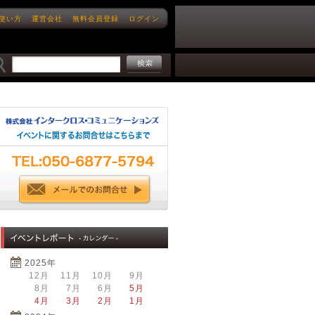
使い方
運営会社
無料会員登録
ログイン
2025年
12月
11月
10月
9月
8月
7月
6月
5月
4月
3月
2月
1月