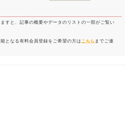
いますと、記事の概要やデータのリストの一部がご覧い
。
可能となる有料会員登録をご希望の方は
までご連
こちら