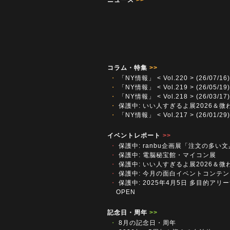
ニュース
>>
コラム・特集
>>
・
「NY情報」 < Vol.220 > (26/07/16)
・
「NY情報」 < Vol.219 > (26/05/19)
・
「NY情報」 < Vol.218 > (26/03/17)
・
保護中: いい人すぎるよ展2026＆微
・
「NY情報」 < Vol.217 > (26/01/29)
イベントレポート
>>
・
保護中: ranbu企画展「注文の多い
・
保護中: 電脳秘宝館・マイコン展
・
保護中: いい人すぎるよ展2026＆微
・
保護中: 今月の面白イベントコンテン
・
保護中: 2025年4月5日 多目的アリーナ
OPEN
記念日・周年
>>
・
8月の記念日・周年