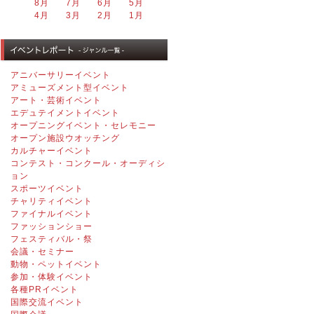
8月
7月
6月
5月
4月
3月
2月
1月
アニバーサリーイベント
アミューズメント型イベント
アート・芸術イベント
エデュテイメントイベント
オープニングイベント・セレモニー
オープン施設ウオッチング
カルチャーイベント
コンテスト・コンクール・オーディシ
ョン
スポーツイベント
チャリティイベント
ファイナルイベント
ファッションショー
フェスティバル・祭
会議・セミナー
動物・ペットイベント
参加・体験イベント
各種PRイベント
国際交流イベント