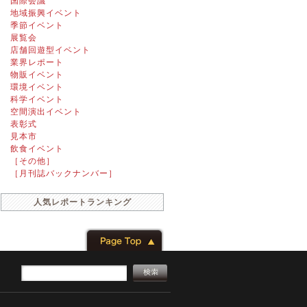
国際会議
地域振興イベント
季節イベント
展覧会
店舗回遊型イベント
業界レポート
物販イベント
環境イベント
科学イベント
空間演出イベント
表彰式
見本市
飲食イベント
［その他］
［月刊誌バックナンバー］
人気レポートランキング