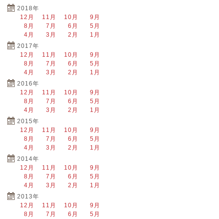
2018年
12月
11月
10月
9月
8月
7月
6月
5月
4月
3月
2月
1月
2017年
12月
11月
10月
9月
8月
7月
6月
5月
4月
3月
2月
1月
2016年
12月
11月
10月
9月
8月
7月
6月
5月
4月
3月
2月
1月
2015年
12月
11月
10月
9月
8月
7月
6月
5月
4月
3月
2月
1月
2014年
12月
11月
10月
9月
8月
7月
6月
5月
4月
3月
2月
1月
2013年
12月
11月
10月
9月
8月
7月
6月
5月