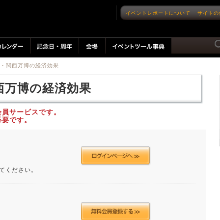
イベントレポートについて
サイトの
大阪・関西万博の経済効果
関西万博の経済効果
会員サービスです。
必要です。
てください。