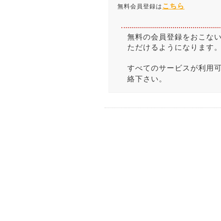
こちら
無料会員登録は
無料の会員登録をおこな
ただけるようになります
すべてのサービスが利用
絡下さい。