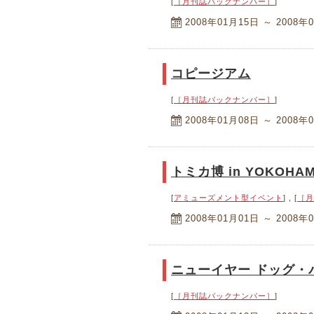
[
［月刊誌バックナンバー］
]
2008年01月15日 ～ 2008年
コピージアム
[
［月刊誌バックナンバー］
]
2008年01月08日 ～ 2008年
トミカ博 in YOKOHA
[
アミューズメント型イベント
] , [
［月
2008年01月01日 ～ 2008年
ニューイヤー ドッグ・
[
［月刊誌バックナンバー］
]