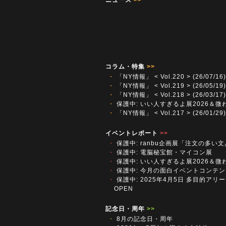
ニュース
>>
コラム・特集
>>
・
「NY情報」 < Vol.220 > (26/07/16)
・
「NY情報」 < Vol.219 > (26/05/19)
・
「NY情報」 < Vol.218 > (26/03/17)
・
保護中: いい人すぎるよ展2026＆微
・
「NY情報」 < Vol.217 > (26/01/29)
イベントレポート
>>
・
保護中: ranbu企画展「注文の多い
・
保護中: 電脳秘宝館・マイコン展
・
保護中: いい人すぎるよ展2026＆微
・
保護中: 今月の面白イベントコンテン
・
保護中: 2025年4月5日 多目的アリーナ
OPEN
記念日・周年
>>
・
8月の記念日・周年