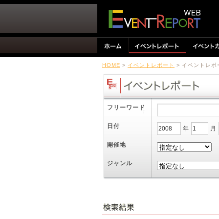
HOME
>
イベントレポート
> イベントレポ
フリーワード
日付
年
月
開催地
ジャンル