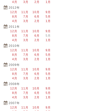
4月
3月
2月
1月
2012年
12月
11月
10月
9月
8月
7月
6月
5月
4月
3月
2月
1月
2011年
12月
11月
10月
9月
8月
7月
6月
5月
4月
3月
2月
1月
2010年
12月
11月
10月
9月
8月
7月
6月
5月
4月
3月
2月
1月
2009年
12月
11月
10月
9月
8月
7月
6月
5月
4月
3月
2月
1月
2008年
12月
11月
10月
9月
8月
7月
6月
5月
4月
3月
2月
1月
2007年
12月
11月
10月
9月