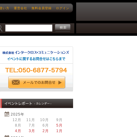
使い方
運営会社
無料会員登録
ログイン
2025年
12月
11月
10月
9月
8月
7月
6月
5月
4月
3月
2月
1月