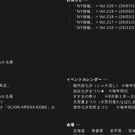
お知らせ
>>
・
「NY情報」 < Vol.220 > (26/07/1
・
「NY情報」 < Vol.219 > (26/05/1
・
「NY情報」 < Vol.218 > (26/03/1
・
「NY情報」 < Vol.217 > (26/01/2
・
「NY情報」 < Vol.216 > (25/12/2
わかる展
イベントカレンダー
>>
文具店」
・
能代役七夕（シャチ流し） ※毎年
・
仙台七夕まつり★ ※毎年同日
わかる展
・
すすきの祭り ※8月第１木～
ツ
・
大宮夏まつり（大宮日進たなばた
「GLION ARENA KOBE」が
・
旭市七夕市民まつり ※毎年
会場
>>
・
北海道
・
青森県
・
岩手県
・
宮