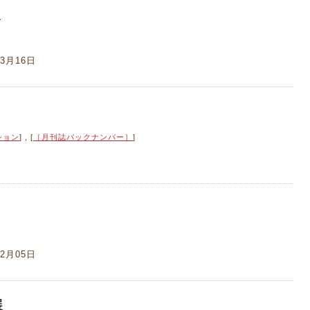
展
03月16日
ション
] , [
［月刊誌バックナンバー］
]
02月05日
展