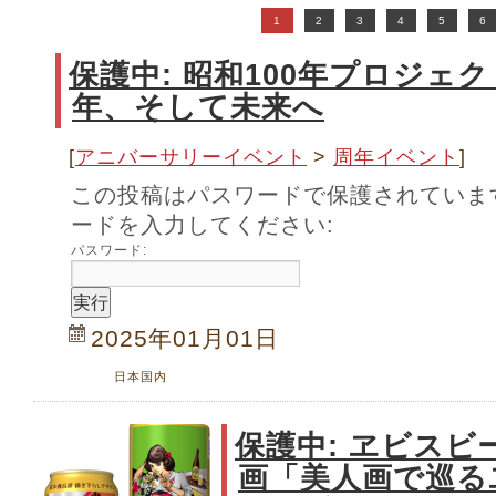
1
2
3
4
5
6
保護中: 昭和100年プロジェク
年、そして未来へ
[
アニバーサリーイベント
>
周年イベント
]
この投稿はパスワードで保護されていま
ードを入力してください:
パスワード:
2025年01月01日
日本国内
保護中: ヱビスビ
画「美人画で巡る