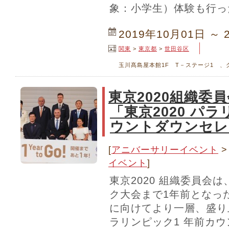
象：小学生）体験も行っ
2019年10月01日 ～ 
関東
>
東京都
>
世田谷区
玉川髙島屋本館1F T－ステージ1 、
東京2020組織
「東京2020 パ
ウントダウンセレ
[
アニバーサリーイベント
イベント
]
東京2020 組織委員会は
ク大会まで1年前となっ
に向けてより一層、盛り上
ラリンピック1 年前カ