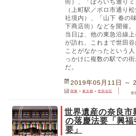
街）、「ぼろいち通りミ
（上町駅／ボロ市通り松
社境内）、「山下 春の
下商店街）などを開催。
当日は、他の東急沿線上
が訪れ、これまで世田谷
ことがなかったという人
っかけに複数の駅での街
だ。
2019年05月11日 ～ 
関東
>
東京都
>
世田谷区
世
世界遺産の奈良市興
の落慶法要「興福
要」