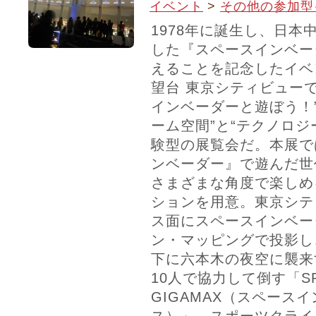
イベント
>
その他の参加型
1978年に誕生し、日本
した『スペースインベー
えることを記念したイベ
望台 東京シティビュー
インベーダーと遊ぼう！”
ーム空間”と“テクノロジ
験型の展覧会だ。本展で
ンベーダー』で遊んだ世
さまざまな角度で楽しめ
ションを用意。東京シテ
ス面にスペースインベー
ン・マッピングで投影し
下に六本木の夜空に襲来
10人で協力して倒す「SPA
GIGAMAX（スペース