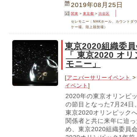
2019年08月25日
関東
>
東京都
>
渋谷区
セレモニー：NHKホール、カウントダ
ケー場、陸上競技場）
東京2020組織
「 東京2020 
モニー」
[
アニバーサリーイベント
イベント
]
2020年の東京オリンピ
の節目となった7月24
東京2020オリンピック
関係者と共に来年に迫っ
め、東京2020組織委員