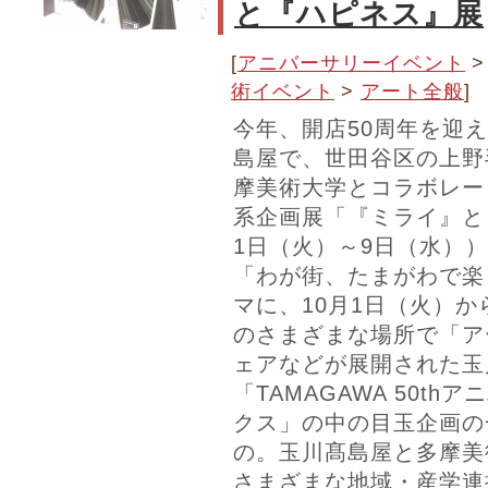
と『ハピネス』展
[
アニバーサリーイベント
術イベント
>
アート全般
]
今年、開店50周年を迎
島屋で、世田谷区の上野
摩美術大学とコラボレー
系企画展「『ミライ』と
1日（火）～9日（水）
「わが街、たまがわで楽
マに、10月1日（火）か
のさまざまな場所で「ア
ェアなどが展開された玉
「TAMAGAWA 50t
クス」の中の目玉企画の
の。玉川髙島屋と多摩美
さまざまな地域・産学連