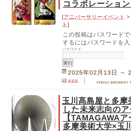
コラボレーション
[
アニバーサリーイベント
ト
]
この投稿はパスワードで
するにはパスワードを入
パスワード:
2025年02月13日 ～ 
渋谷区
YEBISU BREWERY
玉川髙島屋と多摩
した未来志向のア
【TAMAGAWA
多摩美術大学×玉