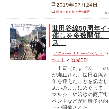
2019年07月24日
関東
>
東京都
>
千代田区
東
世田谷線50周年
催しを多数開催、
ス」
[
アニバーサリーイベント
ベント
>
観光PR
]
「玉電（たまでん」」の
が廃止され、世田谷線と
年を迎えたことを記念し
思いのままにめぐって、
マルシェや沿線の商店街
ベントなどが同時多発的
トが開催された。