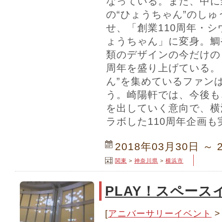
なっている。また、中に
の“ひょうちゃん”のし
せ、「創業110周年・シ
ょうちゃん」に変身。鯛
類のデザインの今だけの
周年を盛り上げている。
ん”を集めているファン
う。崎陽軒では、今後も
を出していく意向で、横
ラボした110周年企画も
2018年03月30日 ～ 
関東
>
神奈川県
>
横浜市
PLAY！スペース
[
アニバーサリーイベント