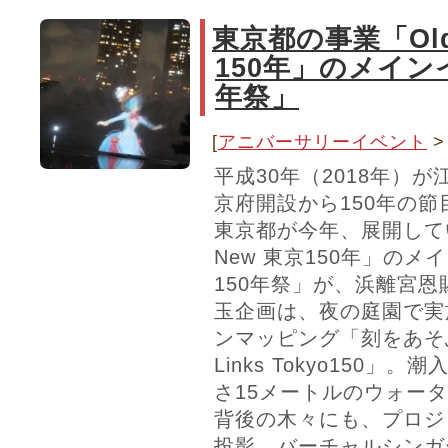
東京都の事業「Old 
150年」のメイン
年祭」
[
アニバーサリーイベント
平成30年（2018年）
京府開設から150年の
東京都が今年、展開している
New 東京150年」の
150年祭」が、浜離宮
玉企画は、夜の庭園で実
ンマッピング「刻をあそ
Links Tokyo150
さ15メートルのウォー
背後の木々にも、プロジ
投影。バーチャルシンガ