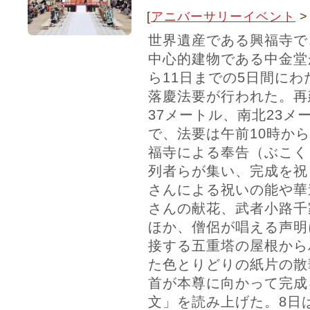
[
アニバーサリーイベント
世界遺産である興福寺で
中心的建物である中金堂
ら11日までの5日間に
落慶法要が行われた。再
37メートル、南北23メ
で、法要は午前10時から
福寺による奉告（ぶこく）
列者らが集い、完成を祝
さんによる祝いの能や華
さんの献花、武者小路千
ほか、僧侶が唱える声明
接する五重塔の屋根から
た色とりどりの紙片の散
首が本尊に向かって完成
文」を読み上げた。8日