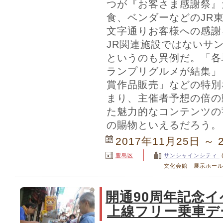
つが『お客さま感謝祭』
食、ベンダーなどのJR
文字通りお客様への感謝
JR関連施設ではないサ
というのも異例だ。「各
ランプリグルメが結集」
賞作品販売」などの特別
まり、主催者予想の倍の
た魅力的なコンテンツの
の賜物といえるだろう。
2017年11月25日 ～ 
豊島区
サンシャインシティ
文化会館 展示ホール
開通90周年記念イ
上線フリー乗車デ