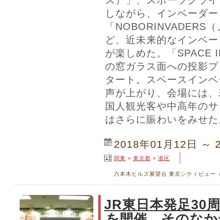
ス）」、スポーツクライ
しながら、インベーダー
「NOBORINVADER
ど、近未来的なインベー
が楽しめた。「SPACE IN
の窓ガラス面への投影プ
タート。スペースインベ
声が上がり、会場には、
国人観光客や中高年のサ
はさらに賑わいをみせた
2018年01月12日 ～ 
関東
>
東京都
>
港区
六本木ヒルズ展望台 東京シティビュー（
JR東日本発足30
を開催。そのなかか