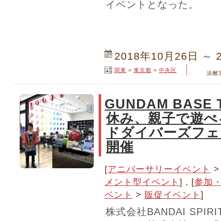
イベントとなった。
2018年10月26日 ～ 
関東
>
東京都
>
中央区
浜離
GUNDAM BASE
休み、親子で遊べ
ドダイバーズフェ
開催
[
アニバーサリーイベント
メント型イベント
] , [
参加
ベント
>
販促イベント
]
株式会社BANDAI SPI