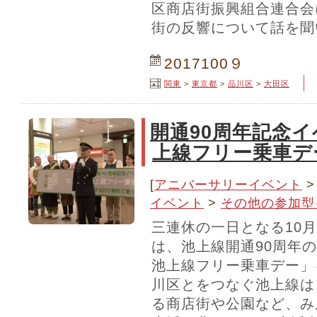
区商店街振興組合連合会
街の反響について話を聞
2017100９
関東
>
東京都
>
品川区
>
大田区
開通90周年記念イ
上線フリー乗車デ
[
アニバーサリーイベント
イベント
>
その他の参加型
三連休の一日となる10
は、池上線開通90周年の
池上線フリー乗車デー」
川区とをつなぐ池上線は
る商店街や公園など、み