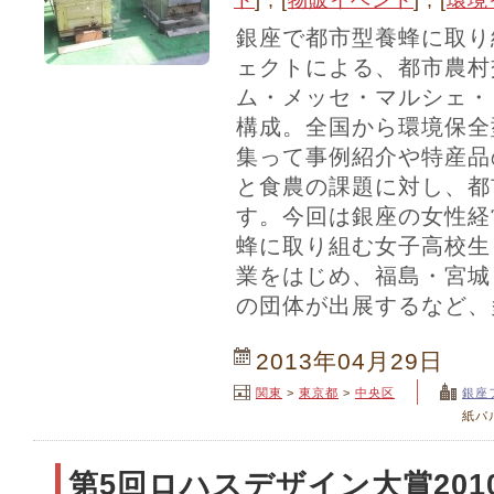
ト
] , [
物販イベント
] , [
環境
銀座で都市型養蜂に取り
ェクトによる、都市農村
ム・メッセ・マルシェ・
構成。全国から環境保全
集って事例紹介や特産品
と食農の課題に対し、都
す。今回は銀座の女性経
蜂に取り組む女子高校生
業をはじめ、福島・宮城
の団体が出展するなど、
2013年04月29日
関東
>
東京都
>
中央区
銀座
紙パ
第5回ロハスデザイン大賞201