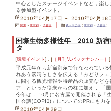
中心としたステージイベントなど，楽し
る参加型イベント。
2010年04月17日 ～ 2010年04月18
関東
>
東京都
>
渋谷区
代々木公園
(
東京都
>
渋谷区
)
国際生物多様性年 2010 新
タ
[
環境イベント
] , [
［月刊誌バックナンバー］
]
平成元年から新宿御苑で行なわれている
れあう素晴らしさを伝える「みどりフェ
に閲する観光情報や特産品の販売などを
ア」といった従来からの柱に加え， 「
今年は， 10月に名古屋で開催される「
国会議(COPI0)」についてのPRにも力
2010年04月29日