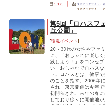
江東区
東京ビッグサイト
(
東京ビックサイト 東
第5回「ロハスフェ
丘公園」
[
環境イベント
]
20～30代の女性やファ
に、「おしゃれに楽しく
践しよう！」をコンセプ
い、おしゃれでロハスな
ト。ロハスとは、健康で
のことを指す。2006年
され、東京開催は今年で
初開催され、来年の春に
しており徐々に開催地が