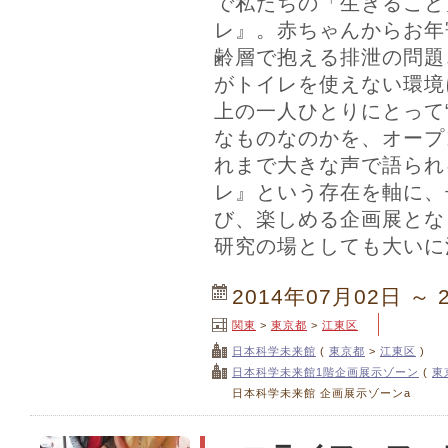
で私たちの「生きること
レ』。赤ちゃんからお年
齢層で抱える排泄の問題
がトイレを使えない環境
上の一人ひとりにとって
なものなのかを、オープ
れまで大きな声で語られ
レ』という存在を軸に、
び、楽しめる企画展とな
研究の場としても大いに
2014年07月02日 ～ 
関東
>
東京都
>
江東区
日本科学未来館
(
東京都
>
江東区
)
日本科学未来館1階企画展示ゾーン
(
東
日本科学未来館 企画展示ゾーンa