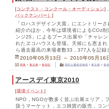
[
コンテスト・コンクール・オーディション
] ,
バックナンバー］
]
「ロハスデザイン大賞」にエントリーされ
紹介のほか，今年は環境省によるCOz
ンジ25」によるブース出展や「チャレン
れたヱコハウスも登場。天候にも恵まれ
ら過去最高の来場者数33，377人を記録
2010年05月13日 ～ 2010年05月16
関東
>
東京都
>
新宿区
国民公園新宿御苑
(
東京都
>
新
アースデイ東京2010
[
環境イベント
]
NPO，NGOが数多く並ぶ出展エリア，
扱うマーケット，エコ雑貨の販売，コン