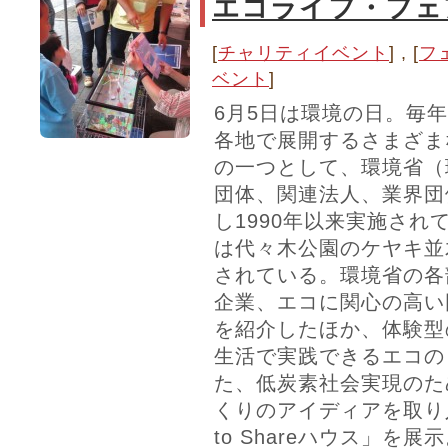
エコライフ・フェア
[
チャリティイベント
] , [
フ
ベント
]
6月5日は環境の日。毎
各地で展開するさまざま
の一つとして、環境省（
団体、関連法人、業界団
し1990年以来実施され
は代々木公園のケヤキ並
されている。環境省の各
企業、エコに関心の高い
を紹介したほか、体験型
生活で実践できるエコの
た、低炭素社会実現のた
くりのアイディアを取り
to Shareハウス」を