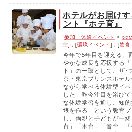
ホテルがお届けす
ント『ホテ育』
[
参加・体験イベント
>
○○
室
] , [
環境イベント
] , [
飲食
今年で5年目を迎える、
やかな成長を応援する「
ト」の一環として、ザ･
京・東京プリンスホテル
ながら学べる体験型イベ
した。昨今注目を浴びて
な体験学習を通し、知的
壌を作る」という教育プ
し、両親と子どもが一緒
育」「木育」「音育」「