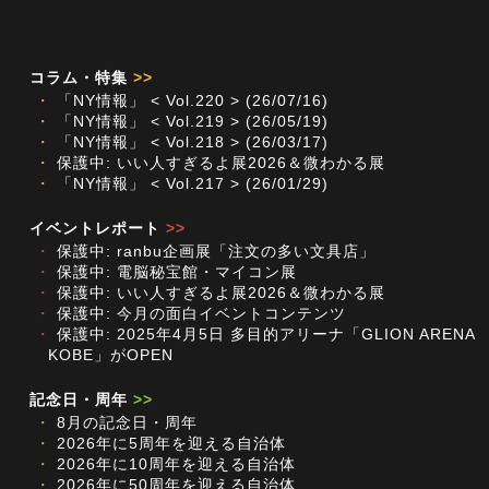
コラム・特集
>>
・
「NY情報」 < Vol.220 > (26/07/16)
・
「NY情報」 < Vol.219 > (26/05/19)
・
「NY情報」 < Vol.218 > (26/03/17)
・
保護中: いい人すぎるよ展2026＆微わかる展
・
「NY情報」 < Vol.217 > (26/01/29)
イベントレポート
>>
・
保護中: ranbu企画展「注文の多い文具店」
・
保護中: 電脳秘宝館・マイコン展
・
保護中: いい人すぎるよ展2026＆微わかる展
・
保護中: 今月の面白イベントコンテンツ
・
保護中: 2025年4月5日 多目的アリーナ「GLION ARENA
KOBE」がOPEN
記念日・周年
>>
・
8月の記念日・周年
・
2026年に5周年を迎える自治体
・
2026年に10周年を迎える自治体
・
2026年に50周年を迎える自治体