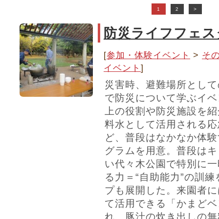
1
2
>
防災ライフフェスタ
[
参加・体験イベント
>
そ
イベント
]
災害時、避難場所として
で防災について学ぶイベ
上の役割や防災施設を紹
料水として活用される応
ど、普段はなかなか体験
グラムを用意。普段はキ
い代々木公園で特別に一
る力＝“自助能力”の訓
プも展開した。来園者に
て活用できる「かまどベ
れ、豚汁の炊き出しの無