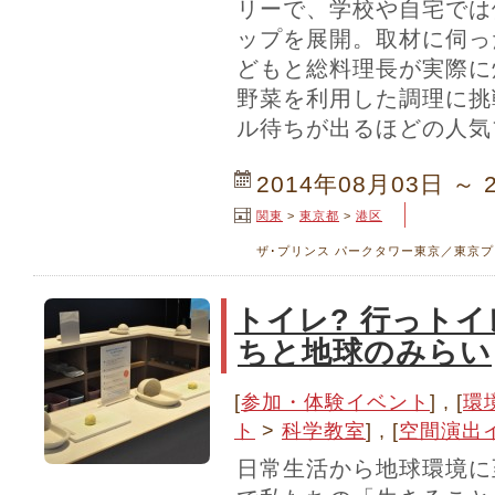
リーで、学校や自宅では
ップを展開。取材に伺っ
どもと総料理長が実際に
野菜を利用した調理に挑
ル待ちが出るほどの人気
2014年08月03日 ～ 
関東
>
東京都
>
港区
ザ･プリンス パークタワー東京／東京
トイレ? 行っトイ
ちと地球のみらい
[
参加・体験イベント
] , [
環
ト
>
科学教室
] , [
空間演出
日常生活から地球環境に