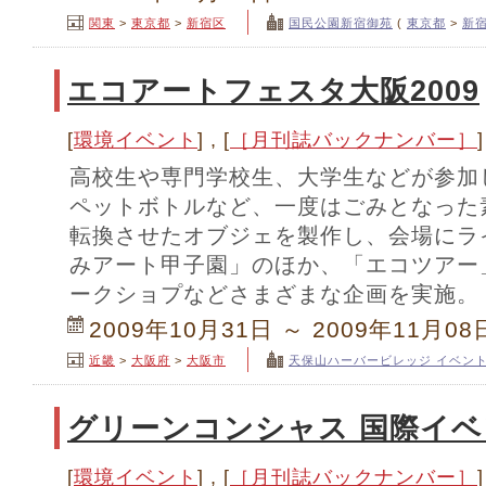
関東
>
東京都
>
新宿区
国民公園新宿御苑
(
東京都
>
新
エコアートフェスタ大阪2009
[
環境イベント
] , [
［月刊誌バックナンバー］
]
高校生や専門学校生、大学生などが参加
ペットボトルなど、一度はごみとなった
転換させたオブジェを製作し、会場にラ
みアート甲子園」のほか、「エコツアー
ークショプなどさまざまな企画を実施。
2009年10月31日 ～ 2009年11月08
近畿
>
大阪府
>
大阪市
天保山ハーバービレッジ イベン
グリーンコンシャス 国際イベン
[
環境イベント
] , [
［月刊誌バックナンバー］
]