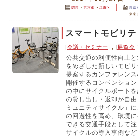
関東
>
東京都
>
江東区
東京
東京
スマートモビリテ
[
会議・セミナー
] , [
展覧会
公共交通の利便性向上と
をめざした新しいモビリ
提案するカンファレンス
開催するコンベンション
の中にサイクルポートを
の貸し出し・返却が自由
ミュニティサイクル」に
の回遊性を高め、環境に
できる交通手段として注
サイクルの導入事例など