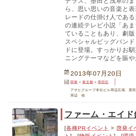
テラス、墨田と浅草のま
ら、思い思いの音楽と表
レードの仕掛け人である
の連続テレビ小説「あま
ていることもあり、劇版
スペシャルビッグバンド
ドに登場。すっかりお馴
ニングテーマなどを賑や
2013年07月20日
関東
>
東京都
>
墨田区
アサヒグループ本社ビル周辺広場、墨田
周辺 他
ファーム・エイド銀
[
各種PRイベント
>
啓発イ