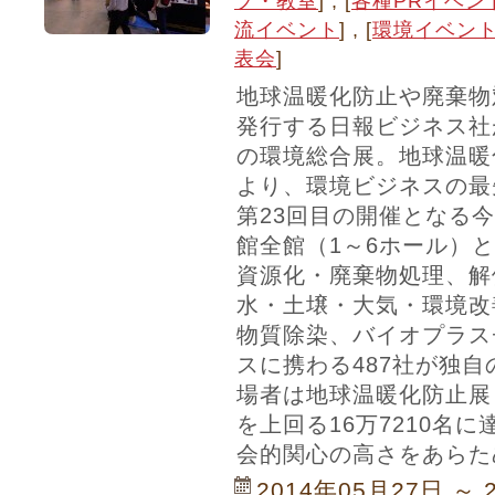
プ・教室
] , [
各種PRイベン
流イベント
] , [
環境イベン
表会
]
地球温暖化防止や廃棄物
発行する日報ビジネス社
の環境総合展。地球温暖
より、環境ビジネスの最
第23回目の開催となる
館全館（1～6ホール）
資源化・廃棄物処理、解
水・土壌・大気・環境改
物質除染、バイオプラス
スに携わる487社が独
場者は地球温暖化防止展
を上回る16万7210名
会的関心の高さをあらた
2014年05月27日 ～ 