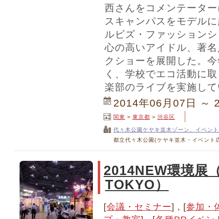
西さんをコメンテーター
スキャンパスをモデルに
ルビズ・ファッションシ
心の高いアイドル、著名
クショーを展開した。今
く、学校でエコ活動に取
楽部のライブを実施して
2014年06月07日 ～ 
関東
>
東京都
>
渋谷区
代々木公園ケヤキ並木ゾーン、イベント
都立代々木公園(ケヤキ並木・イベント広
2014NEW環境展（N
TOKYO）
[
会議・セミナー
] , [
参加・