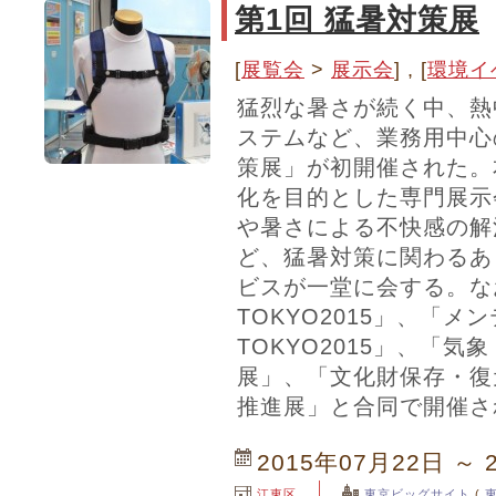
第1回 猛暑対策展
[
展覧会
>
展示会
] , [
環境イ
猛烈な暑さが続く中、熱
ステムなど、業務用中心
策展」が初開催された。
化を目的とした専門展示
や暑さによる不快感の解
ど、猛暑対策に関わるあ
ビスが一堂に会する。な
TOKYO2015」、「
TOKYO2015」、「
展」、「文化財保存・復
推進展」と合同で開催さ
2015年07月22日 ～ 
江東区
東京ビッグサイト
(