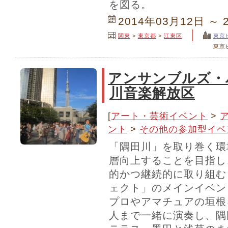
を図る。
2014年03月12日 ～ 
関東
>
東京都
>
江東区
東京
東京
アンサンブルズ・
川音楽解放区
[
アート・芸術イベント
>
ント
>
その他の参加型イベ
「隅田川」を取り巻く環
層向上することを目指し、
的かつ継続的に取り組む
ェクト」のメインイベン
プロやアマチュアの垣根
人まで一緒に演奏し、隅