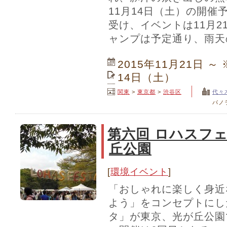
11月14日（土）の開催
受け、イベントは11月2
ャンプは予定通り、雨天
2015年11月21日 
14日（土）
関東
>
東京都
>
渋谷区
代々
パノ
第六回 ロハスフェ
丘公園
[
環境イベント
]
「おしゃれに楽しく身近
よう」をコンセプトにし
タ」が東京、光が丘公園