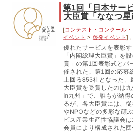
第1回「日本サー
大臣賞「ななつ星i
[
コンテスト・コンクール・
イベント
>
啓発イベント
] ,
優れたサービスを表彰す
「内閣総理大臣賞」を設
賞」の第1回表彰式とパ
催された。第1回の応募
上回る853社となった
大臣賞を受賞したのは九
in九州」で、誰もが納
るが、各大臣賞には、従
やNPOなどの多彩な顔
ビス産業生産性協議会は2
会員により構成された団