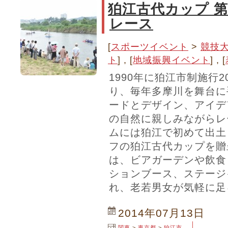
狛江古代カップ 第
レース
[
スポーツイベント
>
競技
ト
] , [
地域振興イベント
] , [
1990年に狛江市制施行
り、毎年多摩川を舞台に
ードとデザイン、アイデ
の自然に親しみながらレ
ムには狛江で初めて出土
フの狛江古代カップを贈
は、ビアガーデンや飲食
ションブース、ステージ
れ、老若男女が気軽に足
2014年07月13日
関東
>
東京都
>
狛江市