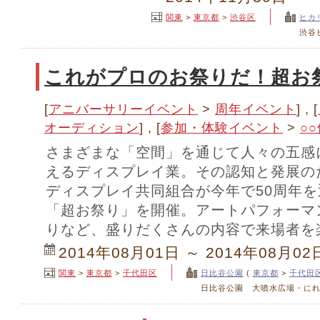
関東
>
東京都
>
渋谷区
ヒカ
渋谷
これがプロのお祭りだ！超お
[
アニバーサリーイベント
>
周年イベント
] , [
オーディション
] , [
参加・体験イベント
>
○
さまざまな「空間」を通じて人々の五感
えるディスプレイ業。その認知と発展の
ディスプレイ共同組合が今年で50周年
「超お祭り」を開催。アートパフォーマ
りなど、盛りだくさんの内容で来場者を
2014年08月01日 ～ 2014年08月02
関東
>
東京都
>
千代田区
日比谷公園
(
東京都
>
千代田
日比谷公園 大噴水広場・に