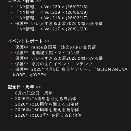
コラム・特集
>>
・
「NY情報」 < Vol.220 > (26/07/16)
・
「NY情報」 < Vol.219 > (26/05/19)
・
「NY情報」 < Vol.218 > (26/03/17)
・
保護中: いい人すぎるよ展2026＆微わかる展
・
「NY情報」 < Vol.217 > (26/01/29)
イベントレポート
>>
・
保護中: ranbu企画展「注文の多い文具店」
・
保護中: 電脳秘宝館・マイコン展
・
保護中: いい人すぎるよ展2026＆微わかる展
・
保護中: 今月の面白イベントコンテンツ
・
保護中: 2025年4月5日 多目的アリーナ「GLION ARENA
KOBE」がOPEN
記念日・周年
>>
・
8月の記念日・周年
・
2026年に5周年を迎える自治体
・
2026年に10周年を迎える自治体
・
2026年に50周年を迎える自治体
・
2026年に100周年を迎える自治体