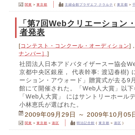
関東
>
東京都
主婦会館プラザエフ クラルテ
(
東京都
>
「第7回Webクリエーション
者発表
[
コンテスト・コンクール・オーディション
] ,
ナンバー］
]
社団法人日本アドバタイザースー協会Web
京都中央区銀座， 代表幹事: 渡辺春樹) 
ーション・アウォード」贈賞式が去る9月
館にて開催された。「Web人大賞」以下
「Web人大賞」 にはサントリーホール
小林恵氏が選ばれた。
2009年09月29日 ～ 2009年10月05
関東
>
東京都
>
港区
明治記念館
(
東京都
>
港区
)