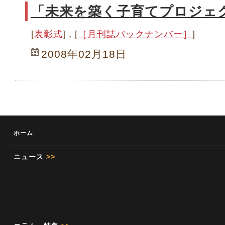
「未来を築く子育てプロジェ
[
表彰式
] , [
［月刊誌バックナンバー］
]
2008年02月18日
ホーム
ニュース
>>