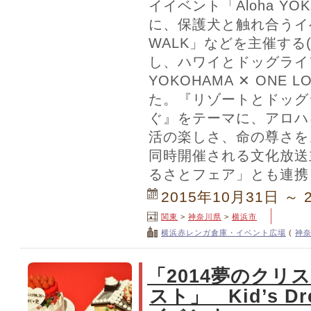
イイベント「Aloha Y
に、保護犬と触れ合うイベ
WALK」などを主催する(
し、ハワイとドッグライフ
YOKOHAMA ✕ ONE 
た。『リゾートとドッグ
ぐ』をテーマに、アロハ
活の楽しさ、命の尊さを
同時開催される文化放送
るさとフェア」とも連携
2015年10月31日 ～ 
関東
>
神奈川県
>
横浜市
横浜赤レンガ倉庫・イベント広場
(
神
「2014夢のクリ
スト」 Kid’s D