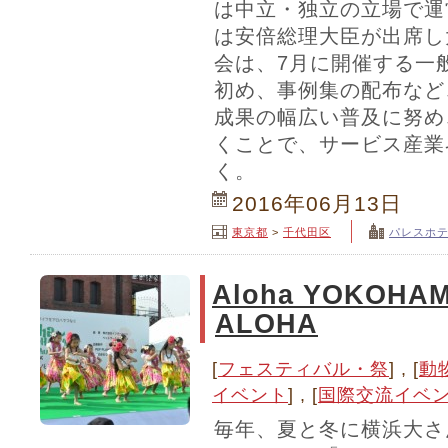
は中立・独立の立場で運
は安倍総理大臣が出席し
会は、7月に開催する一
初め、事例集の配布など
成果の幅広い普及に努め
くことで、サービス産業
く。
2016年06月13日
東京都
>
千代田区
パレスホ
Aloha YOKOHAM
ALOHA
[
フェスティバル・祭
] , [
動
イベント
] , [
国際交流イベ
毎年、夏と冬に横浜大さ