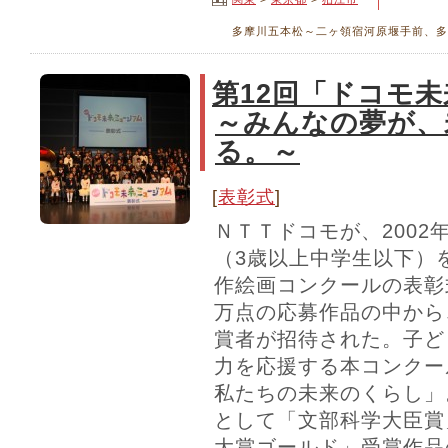
多摩川五本松～二ヶ領宿河原堰手前、多
第12回「ドコモ
～みんなの夢が、
る。～
[
表彰式
]
ＮＴＴドコモが、2002
（3歳以上中学生以下）
作絵画コンクールの表彰
万点の応募作品の中から
賞者が招待された。子ど
力を応援する本コンクー
私たちの未来のくらし」
として「文部科学大臣賞
大賞ゴールド」受賞作品