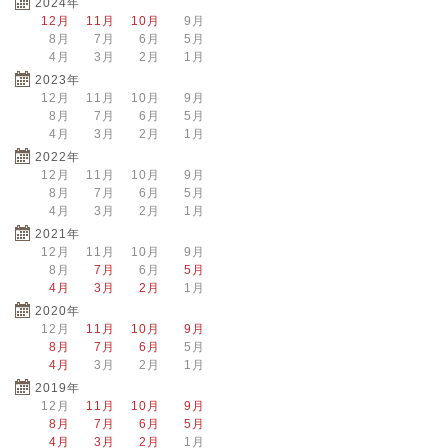
2024年
12月
11月
10月
9月
8月
7月
6月
5月
4月
3月
2月
1月
2023年
12月
11月
10月
9月
8月
7月
6月
5月
4月
3月
2月
1月
2022年
12月
11月
10月
9月
8月
7月
6月
5月
4月
3月
2月
1月
2021年
12月
11月
10月
9月
8月
7月
6月
5月
4月
3月
2月
1月
2020年
12月
11月
10月
9月
8月
7月
6月
5月
4月
3月
2月
1月
2019年
12月
11月
10月
9月
8月
7月
6月
5月
4月
3月
2月
1月