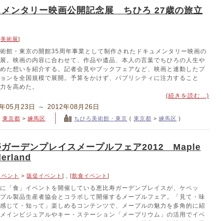
メンタリー映画公開記念展 ちひろ 27歳の旅立
>
美術展
]
術館・東京の開館35周年事業として制作されたドキュメンタリー映画の
展。映画の内容に合わせて、作品や遺品、本人の言葉でちひろの人生や
めた想いを紹介する。記者会見やブックフェアなど、映画と連動したプ
ョンを全国規模で展開。予算をかけず、パブリシティに注力すること
力を高めた。
(続きを読む…)
2年05月23日 ～ 2012年08月26日
>
東京都
>
練馬区
ちひろ美術館・東京
(
東京都
>
練馬区
)
ガーデンプレイスメープルフェア2012 Maple
erland
イベント
>
販促イベント
] , [
飲食イベント
]
に「食」イベントを開催している恵比寿ガーデンプレイスが、ケベッ
プル製品生産者協会とコラボして開催するメープルフェア。「見て・味
感じて・知って」楽しめるコンテンツで、メープルの魅力を多角的に紹
メインビジュアルやキー・ステーション「メープリウム」の活用でイベ