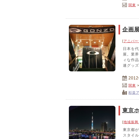
関東
企画展「
[
アニバー
日本を代
展。業界
ィな作品
連グッズ
201
関東
杉並
東京ホタ
[
地域振興
東京都が
スタイル