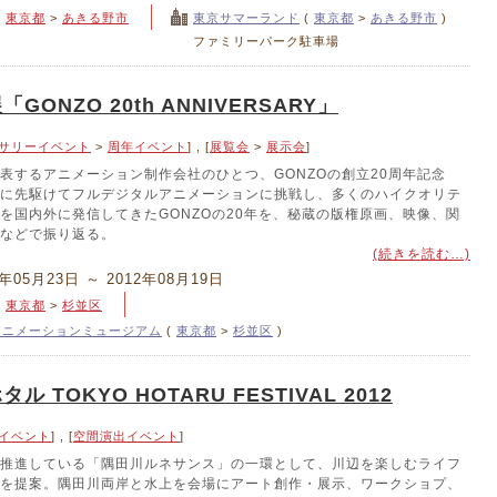
>
東京都
>
あきる野市
東京サマーランド
(
東京都
>
あきる野市
)
ファミリーパーク駐車場
GONZO 20th ANNIVERSARY」
サリーイベント
>
周年イベント
] , [
展覧会
>
展示会
]
表するアニメーション制作会社のひとつ、GONZOの創立20周年記念
に先駆けてフルデジタルアニメーションに挑戦し、多くのハイクオリテ
を国内外に発信してきたGONZOの20年を、秘蔵の版権原画、映像、関
などで振り返る。
(続きを読む…)
2年05月23日 ～ 2012年08月19日
>
東京都
>
杉並区
アニメーションミュージアム
(
東京都
>
杉並区
)
ル TOKYO HOTARU FESTIVAL 2012
イベント
] , [
空間演出イベント
]
推進している「隅田川ルネサンス」の一環として、川辺を楽しむライフ
を提案。隅田川両岸と水上を会場にアート創作・展示、ワークショプ、