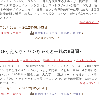
フェスティバルで、ジャンル・地域を代表するグルメが一同に集う。野
フェスで培ったノウハウを投入し、ストレスのない会場作りを実現。祝
る会場デザインによって、野外フェスの醍醐味が存分に楽しめる。2回目
営業時間を延長、地方のマルシェを投入するなど、新たな試みがふんだ
込まれた。
(続きを読む…)
2年05月26日 ～ 2012年06月03日
>
東京都
>
立川市
国営昭和記念公園
(
東京都
>
立川市
)
みどりの文化ゾーン
園ゆうえんち～ワンちゃんと一緒の5日間～
サリーイベント
>
周年イベント
] , [
動物・ペットイベント
>
ペットイベント
]
前よりスタートし、毎回好評を博しているドッグイベントを、今回は西武
100周年記念イベントのひとつとして開催。犬と飼い主が一緒に乗れる
ション、100周年を記念した「犬文字」、直線コースを走るタイムトラ
どを実施。ペットとともに来園できることで、普段は遊園地を訪れない
ピールした。
(続きを読む…)
2年05月10日 ～ 2012年05月14日
>
埼玉県
>
所沢市
西武園ゆうえんち
(
埼玉県
>
所沢市
)