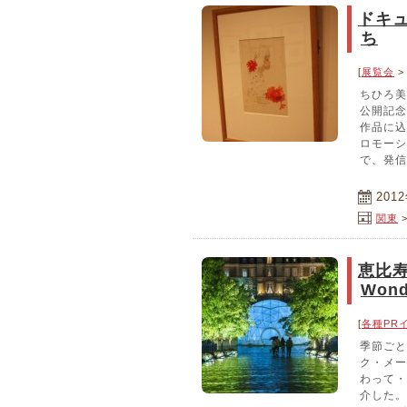
ドキュ
ち
[
展覧会
ちひろ美
公開記念
作品に込
ロモーシ
で、発信
201
関東
恵比寿
Wond
[
各種PR
季節ごと
ク・メー
わって・
介した。