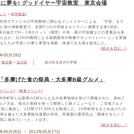
に夢を! グッドイヤー宇宙教室 東京会場
ント
>
科学教室
]
と共同でアメリカの宇宙開発に関わるグッドイヤーによる、「宇宙」をテ
た初の体験教室で、全国5つの小学校をキャラバン展開する第1回目。
の展示協力でH－ⅡBロケット（模型）や米・露の宇宙服などの貴重品を多
たほか、元JAXA職員による基調講演や映像デモンストレーションを実施
もたちが宇宙への夢と希望を体験・体感できる場を提供した。
(続きを読む…)
2年05月29日
>
東京都
>
品川区
品川区立浜川小学校
回「多摩げた食の祭典・大多摩B級グルメ」
イベント
] , [
飲食イベント
]
8市町村と山梨県の2村からなる大多摩地域を挙げて開催された、初めて
ルメ大会。地元の食材を使って開発した新メニューなど、ご当地グルメ
一堂に集結し、2日間で37,000人を動員した。10市町村をまとめあげたの
境を越えた大多摩観光連盟の存在。同連盟の栗原氏は「開催するという
気に進めていった」と話す。
(続きを読む…)
2年05月26日 ～ 2012年05月27日