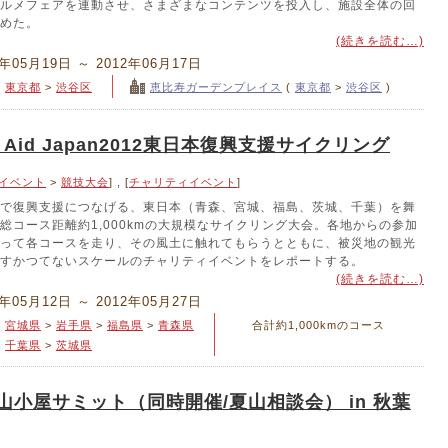
ルメフェアを連動させ、さまざまなコンテンツを投入し、施設全体の回
めた。
(続きを読む…)
2年05月19日 ～ 2012年06月17日
>
東京都
>
渋谷区
恵比寿ガーデンプレイス
(
東京都
>
渋谷区
)
le Aid Japan2012東日本復興支援サイクリング
イベント
>
競技大会
] , [
チャリティイベント
]
で復興支援につなげる、東日本（青森、宮城、福島、茨城、千葉）を舞
総コース距離約1,000kmの大規模なサイクリング大会。各地からの参加
って各コースを走り、その風土に触れてもらうとともに、被災地の観光
すかつてないスケールのチャリティイベントをレポートする。
(続きを読む…)
2年05月12日 ～ 2012年05月27日
>
宮城県
>
岩手県
>
福島県
>
青森県
合計約1,000kmのコース
>
千葉県
>
茨城県
山小屋サミット（同時開催/夏山相談会） in 秋葉