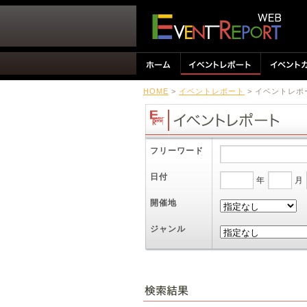
HOME
>
イベントレポート
> イベントレポ
フリーワード
日付
年
月
開催地
ジャンル