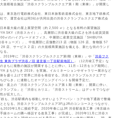
大規模複合施設「渋谷スクランブルスクエア第Ⅰ期（東棟）」が開業し
は、東京急行電鉄株式会社、東日本旅客鉄道株式会社、東京地下鉄株式
社で、運営会社は同3社が共同出資の渋谷スクランブルスクエア株式会
日本最大級の屋上展望空間（約 2,500 ㎡）となる有料の展望施設
BUYA SKY（渋谷スカイ）」、高層部に渋谷最大級の広さを誇る総賃貸面
,000㎡のハイグレードオフィス、中層部に産業交流施設「SHIBUYA
渋谷キューズ）」、中低層部に店舗数213 店（物販 126 店、食物販 57
 28 店、サービス 2 店）の大規模商業施設を備える、新たな街のランド
なる。
、2019年に「渋谷スクランブルスクエア第I期（東棟）」や「
渋谷フク
生 東急プラザ渋谷／旧 道玄坂一丁目駅前地区）
」（12月竣工予定）な
のまちに複数の施設が開業することに伴い、11月～12月をコア期間に、
BUYA まちびらき 2019」を実施。イルミネーションやギャラリー展示など
体を盛り上げて世界に渋谷を発信する。渋谷スクランブルスクエアで
ちびらき」に連動したオープニングイベントを開催予定だ。
結・直上の「渋谷スクランブルスクエア第１期（東棟）」開業に伴い、
クランブル」と「渋谷ヒカリエ」「渋谷ストリーム」はデッキでつなが
性が拡大した。
下鉄も、渋谷駅構内を移動しやすいようアーバン・コアや地下通路で整備
ととなる。渋谷スクランブルスクエア3FはJRのコンコースとつながり、
も2020年1月に接続予定。2020年春にはJR 渋谷駅改良工事（埼京線ホ
手線ホームの隣へ移設する改良工事）が完成し、2020年11月に渋谷ス