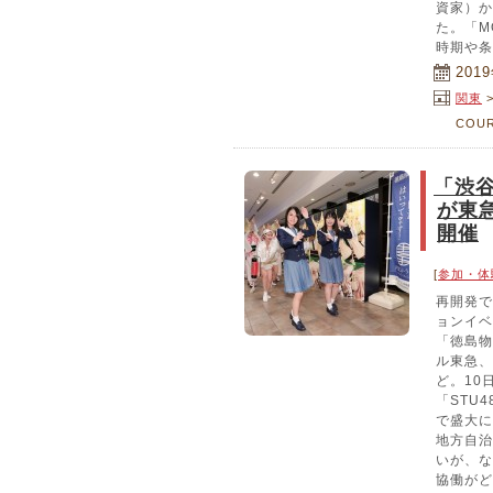
資家）か
た。「MO
時期や条
201
関東
COU
「渋谷
が東
開催
[
参加・体
再開発で
ョンイベ
「徳島物
ル東急、
ど。10
「STU
で盛大に
地方自治
いが、な
協働がど