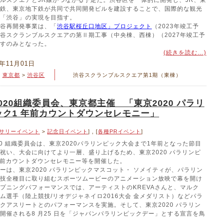
ルスクエアとJR線がつながる予定だ。渋谷区を一体的に開発し、JR、東
鉄、東京地下鉄が共同で共同開発ビルを建設することで、国際的な観光
「渋谷」の実現を目指す。
谷再開発事業は、「
渋谷駅桜丘口地区」プロジェクト
（2023年竣工予
谷スクランブルスクエアの第Ⅱ期工事（中央棟、西棟）（2027年竣工予
すのみとなった。
(続きを読む…)
9年11月01日
>
東京都
>
渋谷区
渋谷スクランブルスクエア第1期（東棟）
020組織委員会、東京都主催 「東京2020 パラリ
ック1 年前カウントダウンセレモニー」
サリーイベント
>
記念日イベント
] , [
各種PRイベント
]
20 組織委員会は、東京2020パラリンピック大会まで1年前となった節目
祝い、大会に向けてより一層、盛り上げるため、東京2020 パラリンピ
年前カウントダウンセレモニー等を開催した。
ーは、東京2020 パラリンピックマスコット・ ソメイティが、パラリン
技全種目に取り組むスポーツムービーのアニメーション放映で幕を開け
プニングパフォーマンスでは、アーティストのKREVAさんと、マルク
ム選手（陸上競技/リオデジャネイロ2016大会 金メダリスト）などパラ
クアスリートとのパフォーマンスを実施。そして、東京2020 パラリン
開催される8 月25 日を「ジャパンパラリンピックデー」とする宣言を鳥