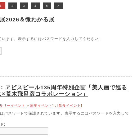
1
2
3
4
5
>
展2026＆微わかる展
ています。表示するにはパスワードを入力してください:
: ヱビスビール135周年特別企画「美人画で巡る
ス×荒木飛呂彦コラボレーション」
サリーイベント
>
周年イベント
] , [
飲食イベント
]
はパスワードで保護されています。表示するにはパスワードを入力して
:
ド: