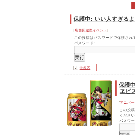
保護中: いい人すぎるよ
[
店舗回遊型イベント
]
この投稿はパスワードで保護され
パスワード:
渋谷区
保護中
ヱビ
[
アニバー
この投稿
ください
パスワー