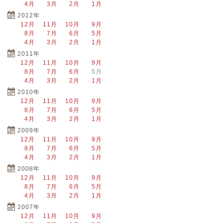
4月
3月
2月
1月
2012年
12月
11月
10月
9月
8月
7月
6月
5月
4月
3月
2月
1月
2011年
12月
11月
10月
9月
8月
7月
6月
5月
4月
3月
2月
1月
2010年
12月
11月
10月
9月
8月
7月
6月
5月
4月
3月
2月
1月
2009年
12月
11月
10月
9月
8月
7月
6月
5月
4月
3月
2月
1月
2008年
12月
11月
10月
9月
8月
7月
6月
5月
4月
3月
2月
1月
2007年
12月
11月
10月
9月