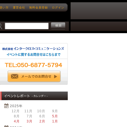
使い方
運営会社
無料会員登録
ログイン
2025年
12月
11月
10月
9月
8月
7月
6月
5月
4月
3月
2月
1月