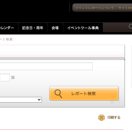
イベントレポートについて
サイトの
ート検索
日