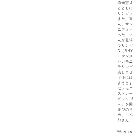
原光憲
とともに
リンピッ
また、東
ん、サン
ニフォー
った。ク
んが登場
ラリンピ
D（RH
ーマンス
セレモニ
ラリンピ
楽しませ
了後には
ようとす
セレモニ
ストレー
ピック1
～」を開
跳びの世
め、イベ
郎さん、
201