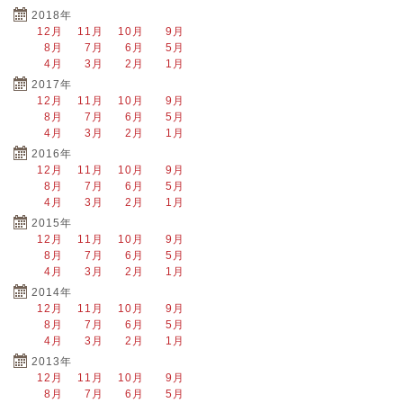
2018年
12月
11月
10月
9月
8月
7月
6月
5月
4月
3月
2月
1月
2017年
12月
11月
10月
9月
8月
7月
6月
5月
4月
3月
2月
1月
2016年
12月
11月
10月
9月
8月
7月
6月
5月
4月
3月
2月
1月
2015年
12月
11月
10月
9月
8月
7月
6月
5月
4月
3月
2月
1月
2014年
12月
11月
10月
9月
8月
7月
6月
5月
4月
3月
2月
1月
2013年
12月
11月
10月
9月
8月
7月
6月
5月