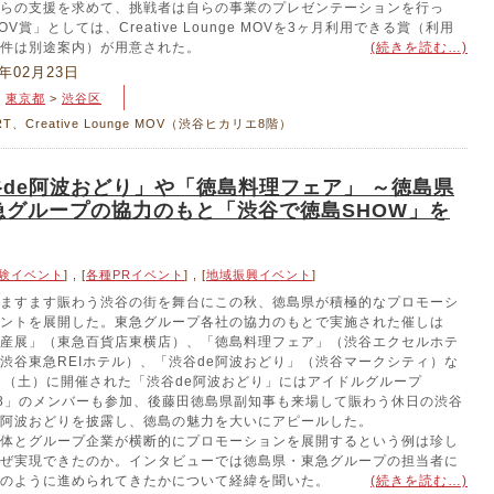
らの支援を求めて、挑戦者は自らの事業のプレゼンテーションを行っ
V賞」としては、Creative Lounge MOVを3ヶ月利用できる賞（利用
件は別途案内）が用意された。
(続きを読む…)
9年02月23日
>
東京都
>
渋谷区
RT、Creative Lounge MOV（渋谷ヒカリエ8階）
de阿波おどり」や「徳島料理フェア」 ～徳島県
急グループの協力のもと「渋谷で徳島SHOW」を
験イベント
] , [
各種PRイベント
] , [
地域振興イベント
]
ますます賑わう渋谷の街を舞台にこの秋、徳島県が積極的なプロモーシ
ントを展開した。東急グループ各社の協力のもとで実施された催しは
産展」（東急百貨店東横店）、「徳島料理フェア」（渋谷エクセルホテ
渋谷東急REIホテル）、「渋谷de阿波おどり」（渋谷マークシティ）な
日（土）に開催された「渋谷de阿波おどり」にはアイドルグループ
48」のメンバーも参加、後藤田徳島県副知事も来場して賑わう休日の渋谷
阿波おどりを披露し、徳島の魅力を大いにアピールした。
体とグループ企業が横断的にプロモーションを展開するという例は珍し
ぜ実現できたのか。インタビューでは徳島県・東急グループの担当者に
のように進められてきたかについて経緯を聞いた。
(続きを読む…)