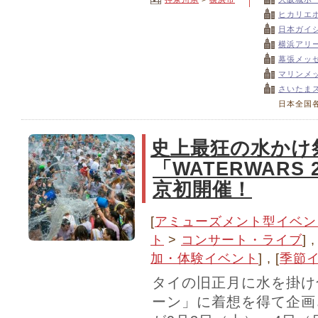
ヒカリエ
日本ガイ
横浜アリ
幕張メッ
マリンメ
さいたま
日本全国
史上最狂の水かけ
「WATERWARS 
京初開催！
[
アミューズメント型イベン
ト
>
コンサート・ライブ
] ,
加・体験イベント
] , [
季節
タイの旧正月に水を掛け
ーン」に着想を得て企画さ