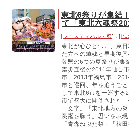
東北6祭りが集結
て「東北六魂祭20
[
フェスティバル・祭
] , [
地
東北が心ひとつに、東日
た方への鎮魂と早期復興
各県の6つの夏祭りが集
震災直後の2011年仙台
市、2013年福島市、20
市と巡回、年を追うごと
して東北6市を一巡する2
市で盛大に開催された。
一文字。「東北地方の災
跳躍を願う」思いを表現
「青森ねぶた祭」「秋田