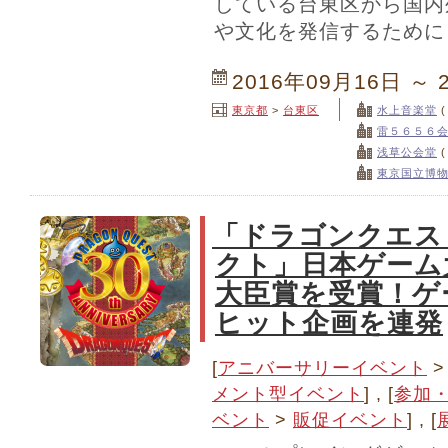
している台東区から国内
や文化を発信するために
2016年09月16日 ～ 
東京都
>
台東区
水上音楽堂
雷５６５６
浅草公会堂
東京国立博物
「ドラゴンクエス
クト」日本ゲーム大
大臣賞を受賞！ゲ
ヒット企画を連発
[
アニバーサリーイベント
メント型イベント
] , [
参加
ベント
>
販促イベント
] , [