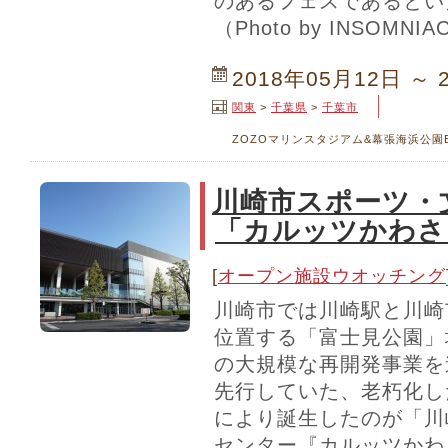
のあるフェスであるとい
（Photo by INSOMNIA
2018年05月12日 ～ 
関東
>
千葉県
>
千葉市
ZOZOマリンスタジアム&幕張海浜公園
川崎市スポーツ・
「カルッツかわさ
[
オープン施設ウオッチング
川崎市では川崎駅と川崎
位置する「富士見公園」
の大規模な再開発事業を
先行していた、老朽化し
により誕生したのが「川
センター『カルッツかわ