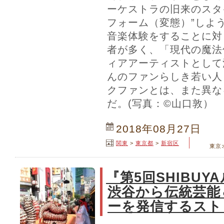
ーケストラの旧来のスタ
フォーム（変態）”しよ
音楽体験をすることに対
者が多く、「現代の魔法
ィアアーティストとして
んのファンらしき若い人
クファンとは、また異な
だ。(写真：©山口敦）
2018年08月27日
関東
>
東京都
>
新宿区
東京
『第5回SHIBU
渋谷から伝統芸能
ーを発信するスト