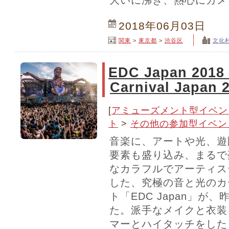
大いに沸き、熱心にカメ
2018年06月03日
関東
>
東京都
>
渋谷区
文化
EDC Japan 2018（
Carnival Japan
[
アミューズメント型イベン
ト
>
その他の参加型イベン
音楽に、アートや光、遊
要素も盛り込み、まるで
なカラフルでアーティス
した、究極の音と光のカ
ト「EDC Japan」が
た。派手なメイクと衣装
マーとハイタッチをした