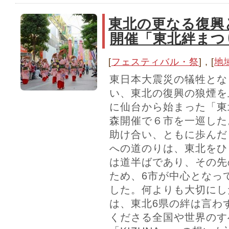
東北の更なる復興
開催「東北絆まつ
[
フェスティバル・祭
] , [
地
東日本大震災の犠牲とな
い、東北の復興の狼煙を上
に仙台から始まった「東
森開催で６市を一巡した
助け合い、ともに歩んだ
への道のりは、東北をひ
は道半ばであり、その先
ため、6市が中心となっ
した。何よりも大切にし
は、東北6県の絆は言わ
くださる全国や世界のす