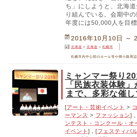
ち」にしようと、北海道
り組んでいる。会期中の動員
年度には50,000人を
2016年10月10日 ～ 
北海道
>
北海道
>
札幌市
札幌市内中心部のホール等や狸小路周辺
ミャンマー祭り20
「民族衣装体験」
まで、多彩な催し
[
アート・芸術イベント
>
ーマンス
>
ファッション
] ,
ンテスト・コンクール・オ
イベント
] , [
フェスティバ