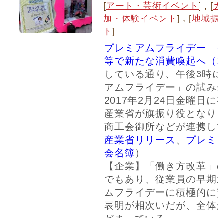
[
アート・芸術イベント
] , [
加・体験イベント
] , [
地域
ト
]
プレミアムフライデー 
等で新たな消費喚起へ（17
している通り、午後3時
アムフライデー」の試み
2017年2月24日金曜
産業省が旗振り役となり
商工会御所などが連携し
産業省リリース
、
プレミ
会名簿
）
【企業】「働き方改革」
でもあり、従業員の早期
ムフライデーに積極的に
表明が相次いだが、全体