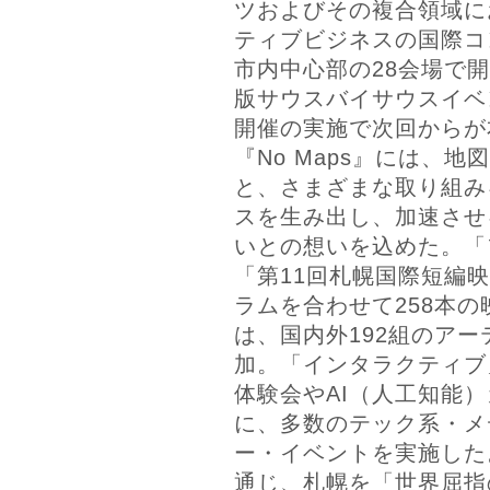
ツおよびその複合領域に
ティブビジネスの国際コ
市内中心部の28会場で
版サウスバイサウスイベン
開催の実施で次回からが
『No Maps』には、
と、さまざまな取り組み
スを生み出し、加速させ
いとの想いを込めた。「
「第11回札幌国際短編
ラムを合わせて258本
は、国内外192組のア
加。「インタラクティブ
体験会やAI（人工知能
に、多数のテック系・メ
ー・イベントを実施した
通じ、札幌を「世界屈指