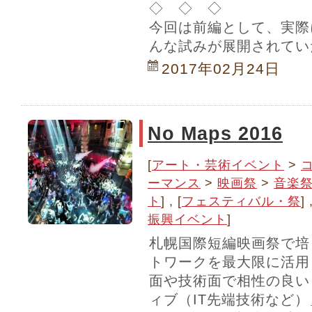
◇ ◇ ◇
今回は前編として、実際
んな試みが展開されてい
2017年02月24日
No Maps 2016
[
アート・芸術イベント
>
ーマンス
>
映画祭
>
音楽
ト
] , [
フェスティバル・祭
] 
振興イベント
]
札幌国際短編映画祭で培
トワークを最大限に活用
面や技術面で相性の良い
ィブ（IT先端技術など