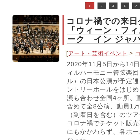
1
2
3
4
>
コロナ禍での来日
「ウィーン・フィ
ーク イン ジャパ
[
アート・芸術イベント
>
2020年11月5日から1
ィルハーモニー管弦楽団
ル）の日本公演が予定通
ントリーホールをはじめ
演も合わせ全国4ヶ所、
含めて全8公演、動員1万5
（到着日を含む）のツア
コロナ禍でチケット販売
にもかかわらず、各ホー