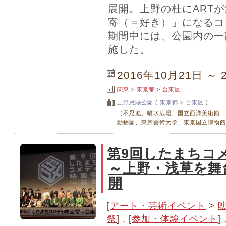
展開。上野の杜にART
寄（＝好き）」になるコ
期間中には、公園内の一
施した。
2016年10月21日 ～ 
関東
>
東京都
>
台東区
上野恩賜公園
(
東京都
>
台東区
)
（不忍池、噴水広場、国立西洋美術館、
動物園、東京藝術大学、東京国立博物館
第9回したまちコメ
～上野・浅草を舞
開
[
アート・芸術イベント
>
祭
] , [
参加・体験イベント
] 