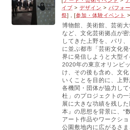
[
アート・芸術イベント
>
イブ
>
デザイン
>
パフォ
祭
] , [
参加・体験イベント
博物館、美術館、芸術大
など、文化芸術拠点が密
してきた上野を、パリ、
に並ぶ都市「芸術文化発
界に発信しようと大型イ
2020年の東京オリンピ
け、その後も含め、文化
いくことを目的に、上野
各機関・団体が協力して
杜」のプロジェクトの一
展に大きな功績を残した
本』の思想を背景に、“
アート作品やワークショ
公園敷地内に広がるさま