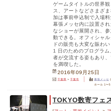
ゲームタイトルの世界観
ス、アートなどさまざま
加は事前申込制で入場料
幕張メッセ内に設置された
なショーが展開され、参
動できる。オフィシャル
ドの販売も大変な賑わい
1 日のためのプログラ
者が交流する姿もあり、フ
を満喫した。
2016年09月25日
千葉県
>
千葉市
幕張メッセ
ホール 1〜5
TOKYO数寄フェ