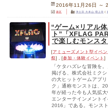
2016年11月26日 ～ 
港区
浄土宗 大本山 増上寺
(
“ゲーム×リアル
ト”「XFLAG PA
で楽しむモンスタ
[
アミューズメント型イベン
祭
] , [
参加・体験イベント
]
「ケタハズレな冒険を。
掲げる、株式会社ミクシィ
の大ヒットゲームアプリ
ク」通称モンストは、20
年が経った今も人気拡大中
エンターテインメントイベ
2016」である。モンス