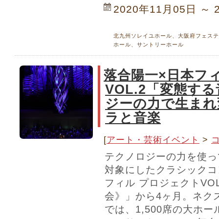
2020年11月05日 ～ 
北九州ソレイユホール、大阪府フェステ
ホール、サントリーホール
落合陽一×日本フ
VOL.2「変態す
ジーの力で生まれ
ラと音楽
[
アート・芸術イベント
>
テクノロジーの力を使っ
対象にしたクラシックコ
フィル プロジェクトVO
会》」から4ヶ月。ネクス
では、1,500席の大ホ