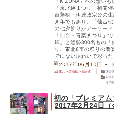
「KIZUNA」への想い
「東北絆まつり」初開催
台藩祖・伊達政宗公の生
き年でもあり、「仙台七
の七夕飾りがアーケード
「仙台・青葉まつり」で
鉾」と総勢300名もの
り、東北6市の祭りの饗
でにない賑わいで彩った
2017年06月10日 ～ 
東北
>
宮城県
>
仙台市
西公
勾当
その
初の「プレミアム
2017年2月24