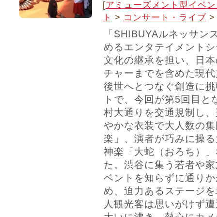
[
アミューズメント型イベン
ト
>
コンサート・ライブ
「SHIBUYAルネッサ
めるエンタテイメントシ
文化の継承を担い、日本
チャーまでを含めた現代
後世へとつなぐ創造に挑
トで、今回が第5回目と
村大通りを交通規制し、
やかな衣装で大人数の集団
楽」、演者が巧みに操る
神楽「大蛇（おろち）」
た。渋谷に集う若者や家
ベントを知らずに通りか
め、迫力あるステージを
人観光客は思いがけず遭