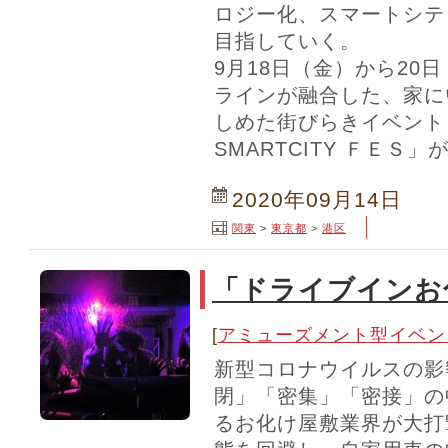
ロジー化、スマートシテ
目指していく。
9月18日（金）から20
ラインが融合した、家に
しめた街びらきイベント「T
SMARTCITY ＦＥＳ
2020年09月14日
関東
>
東京都
>
港区
「ドライブインお
[
アミューズメント型イベン
新型コロナウイルスの影
閉」「密集」「密接」の
るお化け屋敷業界が大打