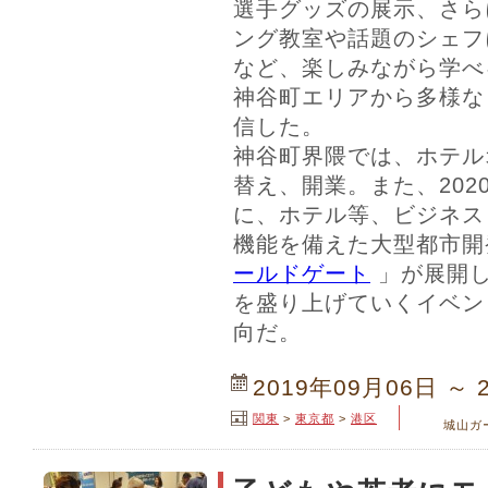
選手グッズの展示、さら
ング教室や話題のシェフ
など、楽しみながら学べ
神谷町エリアから多様な
信した。
神谷町界隈では、ホテル
替え、開業。また、202
に、ホテル等、ビジネス
機能を備えた大型都市開
ールドゲート
」が展開
を盛り上げていくイベン
向だ。
2019年09月06日 ～ 
関東
>
東京都
>
港区
城山ガ