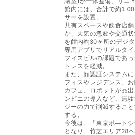
議室)が一体整備、リニ
館内には、合計で約1,00
サーを設置。
共有スペースや飲食店舗
か、天気の急変や交通状
を館内約30ヶ所のデジ
専用アプリでリアルタイ
フィスビルの課題であっ
トレスを軽減。
また、顔認証システムに
フィスやレジデンス、お
カフェ、ロボットが品出
ンビニの導入など、無駄
ジーの力で削減すること
する。
今後は、「東京ポ―トシ
となり、竹芝エリア28