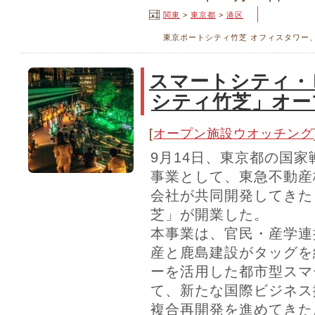
関東
>
東京都
>
港区
東京ポートシティ竹芝 オフィスタワー
スマートシティ・
シティ竹芝」オー
[
オープン施設ウオッチング
9月14日、東京都の国
事業として、東急不動産
会社が共同開発してきた
芝」が開業した。
本事業は、官民・産学連
産と鹿島建設がタッグを
ーを活用した都市型スマ
て、新たな国際ビジネス
複合再開発を進めてきた