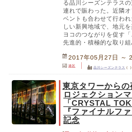
る品川シーズンテラスの
連れで賑わった。近隣オ
ベントも合わせて行われ
しい新興地域で、地元を
ヨコのつながりを促す「
先進的・積極的な取り組
2017年05月27日 ～ 
港区
品川シーズンテラス
( )
東京タワーからの
ロジェクションマ
「CRYSTAL TO
『ファイナルファ
記念