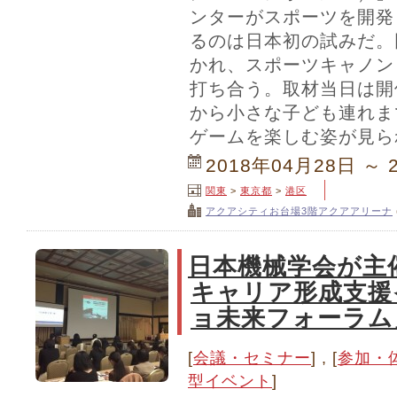
ンターがスポーツを開発
るのは日本初の試みだ。
かれ、スポーツキャノン
打ち合う。取材当日は開
から小さな子ども連れま
ゲームを楽しむ姿が見ら
2018年04月28日 ～ 
関東
>
東京都
>
港区
アクアシティお台場3階アクアアリーナ
日本機械学会が主
キャリア形成支援
ョ未来フォーラム
[
会議・セミナー
] , [
参加・
型イベント
]