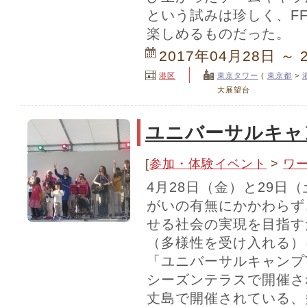
という試みは珍しく、F
楽しめるものだった。
2017年04月28日 ～ 
港区
東京タワー
(
東京都
>
大展望台
ユニバーサルキャンプ
[
参加・体験イベント
>
ワ
4月28日（金）と29日
がいの有無にかかわらず
せる社会の実現を目指す
（多様性を受け入れる）
「ユニバーサルキャンプTO
シーズンテラスで開催さ
丈島で開催されている、