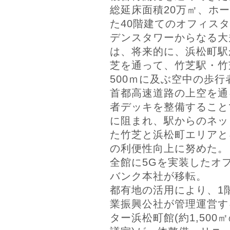
総延床面積20万㎡、ホ
た40階建てのオフィスタ
デンスタワーからなる大
は、将来的に、浜松町駅
芝を通って、竹芝駅・竹
500ｍに及ぶ空中の歩行
首都高速道路の上空を通
者デッキを整備すること
に阻まれ、駅からのネッ
た竹芝と浜松町エリアと
の利便性向上に努めた。
全館に5Gを実装したオ
バンク本社が移転。
都有地の活用により、1
業振興公社が管理運営す
ター浜松町館(約1,50