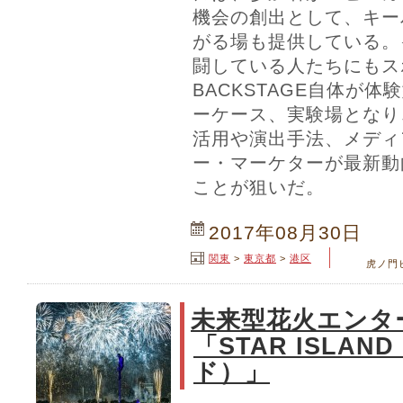
機会の創出として、キー
がる場も提供している。
闘している人たちにもス
BACKSTAGE自体が
ーケース、実験場となり
活用や演出手法、メディ
ー・マーケターが最新動
ことが狙いだ。
2017年08月30日
関東
>
東京都
>
港区
虎ノ門
未来型花火エンタ
「STAR ISLA
ド）」