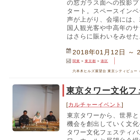
の窓ガラス面への投影プ
タート。スペースインベ
声が上がり、会場には、
国人観光客や中高年のサ
はさらに賑わいをみせた
2018年01月12日 ～ 
関東
>
東京都
>
港区
六本木ヒルズ展望台 東京シティビュー（
東京タワー文化フ
[
カルチャーイベント
]
東京タワーから、世界と
機会を創出していく文化
タワー文化フェスティバ