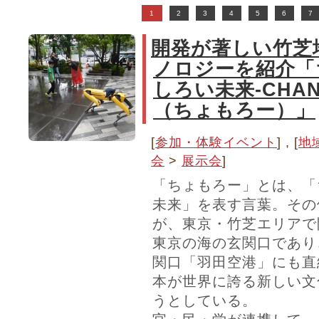
1
2
3
4
5
6
7
開発が著しい竹芝
ノロジーを紹介「
しろい未来-CHAN
（ちょもろー）」
[
参加・体験イベント
] , [
地
会
>
展示会
]
「ちょもろー」とは、「
未来」を表す言葉。その
が、東京・竹芝エリアで
東京の海の玄関口であり
関口「羽田空港」にも直
本が世界に誇る新しい文
うとしている。