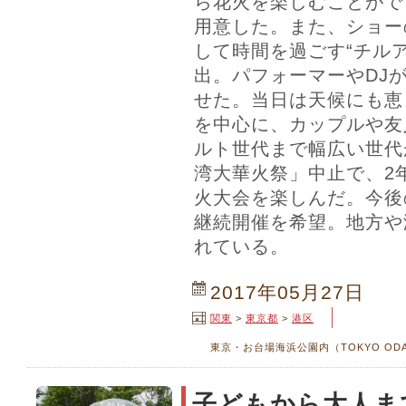
ら花火を楽しむことがで
用意した。また、ショー
して時間を過ごす“チル
出。パフォーマーやDJ
せた。当日は天候にも恵
を中心に、カップルや友
ルト世代まで幅広い世代が
湾大華火祭」中止で、2
火大会を楽しんだ。今後
継続開催を希望。地方や
れている。
2017年05月27日
関東
>
東京都
>
港区
東京・お台場海浜公園内（TOKYO ODAIB
子どもから大人ま