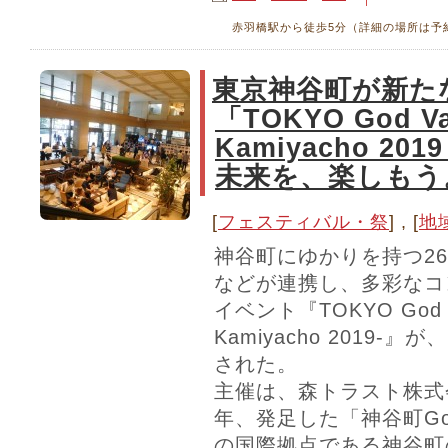
赤羽橋駅から徒歩5分（詳細の場所は予
東京神谷町が新た
「TOKYO God Va
Kamiyacho 20
未来を、楽しもう
[
フェスティバル・祭
] , [
地
神谷町にゆかりを持つ2
などが連携し、多彩なコ
イベント『TOKYO God Va
Kamiyacho 2019
された。
主催は、森トラスト株式
年、発足した「神谷町God
の国際拠点である神谷町