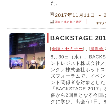
だ。
2017年11月11日 ～ 
関東
>
東京都
>
港区
東京タ
BACKSTAGE 201
[
会議・セミナー
] , [
展覧会
8月30日（水）、BACK
ントレジスト株式会社／
ング／株式会社ホットス
ズフォーラムで、イベン
ント関係者を対象とした
「BACKSTAGE 20
催から2回目となる今回
グに学び、出会う1日」