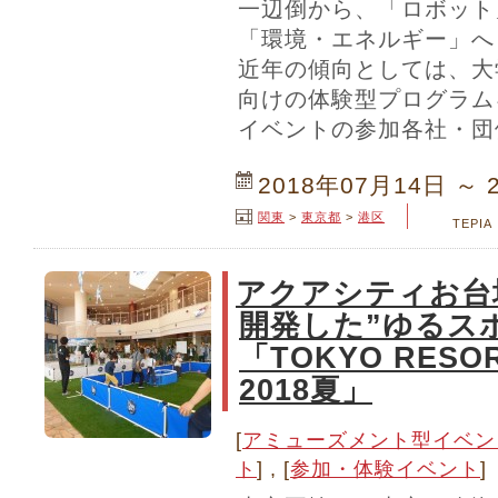
一辺倒から、「ロボット
「環境・エネルギー」へ
近年の傾向としては、大
向けの体験型プログラム
イベントの参加各社・団
2018年07月14日 ～ 
関東
>
東京都
>
港区
TEPIA
アクアシティお台
開発した”ゆるス
「TOKYO RESOR
2018夏」
[
アミューズメント型イベン
ト
] , [
参加・体験イベント
]