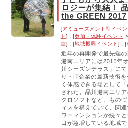
ロジーが集結！ 品
the GREEN 2017
[
アミューズメント型イベン
ト
] , [
参加・体験イベント
室
] , [
地域振興イベント
] , [
近年の再開発で最先端の
港南エリアには2015年
川シーズンテラス」にて
り・IT企業の最新技術
く体感できる場として「
された。品川港南エリア
クロソフトなど、ものづ
ィスを構えていて、関連
ワーマンションが続々と
口が急増している地域で