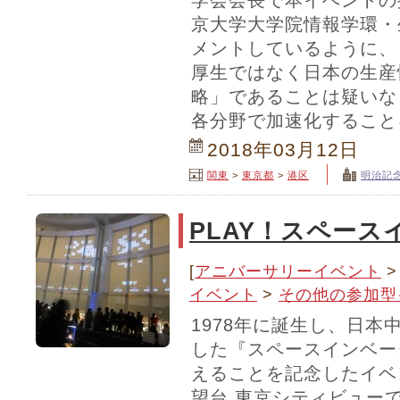
学会会長で本イベントの
京大学大学院情報学環・
メントしているように、
厚生ではなく日本の生産
略」であることは疑いな
各分野で加速化すること
2018年03月12日
関東
>
東京都
>
港区
明治記
PLAY！スペース
[
アニバーサリーイベント
イベント
>
その他の参加型
1978年に誕生し、日本
した『スペースインベー
えることを記念したイベ
望台 東京シティビュー