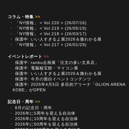
コラム・特集
>>
・
「NY情報」 < Vol.220 > (26/07/16)
・
「NY情報」 < Vol.219 > (26/05/19)
・
「NY情報」 < Vol.218 > (26/03/17)
・
保護中: いい人すぎるよ展2026＆微わかる展
・
「NY情報」 < Vol.217 > (26/01/29)
イベントレポート
>>
・
保護中: ranbu企画展「注文の多い文具店」
・
保護中: 電脳秘宝館・マイコン展
・
保護中: いい人すぎるよ展2026＆微わかる展
・
保護中: 今月の面白イベントコンテンツ
・
保護中: 2025年4月5日 多目的アリーナ「GLION ARENA
KOBE」がOPEN
記念日・周年
>>
・
8月の記念日・周年
・
2026年に5周年を迎える自治体
・
2026年に10周年を迎える自治体
・
2026年に50周年を迎える自治体