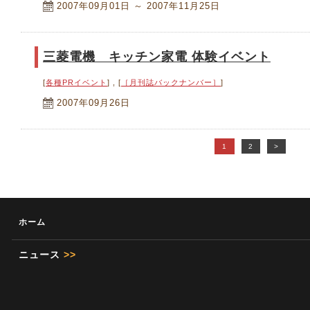
2007年09月01日 ～ 2007年11月25日
三菱電機 キッチン家電 体験イベント
[
各種PRイベント
] , [
［月刊誌バックナンバー］
]
2007年09月26日
1
2
>
ホーム
ニュース
>>