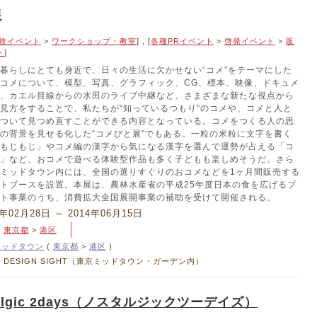
展
験イベント
>
ワークショップ・教室
] , [
各種PRイベント
>
啓発イベント
>
販
ト
]
暮らしにとても身近で、日々の生活に欠かせない“コメ”をテーマにした
コメについて、模型、写真、グラフィック、CG、標本、映像、ドキュメ
、カエル目線からの水田のライブ中継など、さまざまな新たな視点から
見方をすることで、私たちが“知っているつもり”のコメや、コメと人と
ついて見つめ直すことができる内容となっている。コメをつくる人の思
の背景を見せる化した“コメびと展”でもある。一粒の米粒に文字を書く
もじもじ」やコメ編の漢字から気になる漢字を選んで運勢が占える「コ
」など、おコメで遊べる体験型作品も多く子どもも楽しめそうだ。さら
ミッドタウン内には、全国の選りすぐりのおコメなどを1ヶ月間販売する
トブースを設置。本展は、農林水産省の平成25年度日本の食を広げるプ
ト事業のうち、消費拡大全国展開事業の補助を受けて開催される。
4年02月28日 ～ 2014年06月15日
>
東京都
>
港区
ミッドタウン
(
東京都
>
港区
)
21 DESIGN SIGHT（東京ミッドタウン・ガーデン内）
talgic 2days（ノスタルジックツーデイズ）