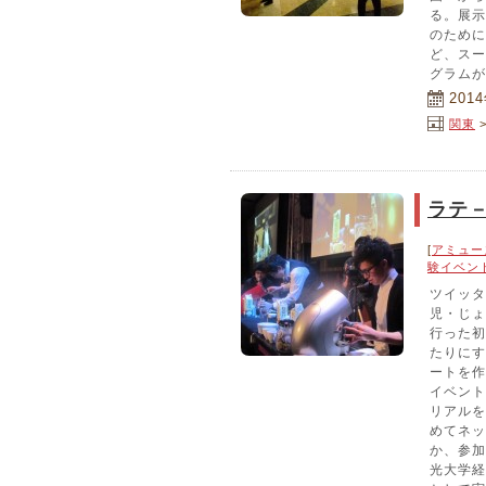
る。展示
のために
ど、スー
グラムが
201
関東
ラテ
[
アミュー
験イベン
ツイッタ
児・じょ
行った初
たりにす
ートを作
イベント
リアルを
めてネッ
か、参加
光大学経