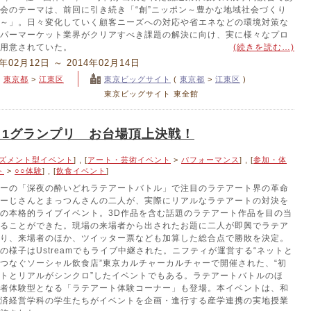
会のテーマは、前回に引き続き「“創”ニッポン～豊かな地域社会づくり
～」。日々変化していく顧客ニーズへの対応や省エネなどの環境対策な
パーマーケット業界がクリアすべき課題の解決に向け、実に様々なプロ
用意されていた。
(続きを読む…)
4年02月12日 ～ 2014年02月14日
>
東京都
>
江東区
東京ビッグサイト
(
東京都
>
江東区
)
東京ビッグサイト 東全館
－1グランプリ お台場頂上決戦！
ズメント型イベント
] , [
アート・芸術イベント
>
パフォーマンス
] , [
参加・体
ト
>
○○体験
] , [
飲食イベント
]
ーの「深夜の酔いどれラテアートバトル」で注目のラテアート界の革命
ーじさんとまっつんさんの二人が、実際にリアルなラテアートの対決を
の本格的ライブイベント。3D作品を含む話題のラテアート作品を目の当
ることができた。現場の来場者から出されたお題に二人が即興でラテア
り、来場者のほか、ツイッター票なども加算した総合点で勝敗を決定。
の様子はUstreamでもライブ中継された。ニフティが運営する“ネットと
つなぐソーシャル飲食店”東京カルチャーカルチャーで開催された、“初
トとリアルがシンクロ”したイベントでもある。ラテアートバトルのほ
者体験型となる「ラテアート体験コーナー」も登場。本イベントは、和
済経営学科の学生たちがイベントを企画・進行する産学連携の実地授業