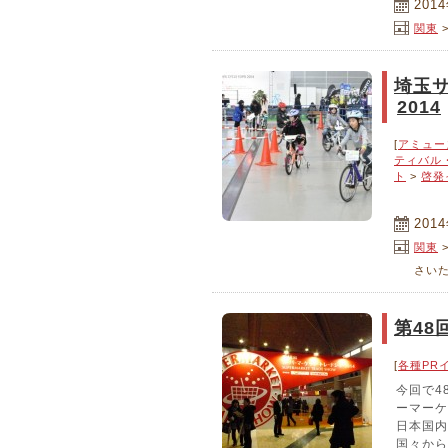
201
関東
埼玉サ
2014
[
アミュー
ティバル
ト
>
啓発
201
関東
さい
第48
[
各種PR
今回で4
ーマーケ
日本国内
国々から