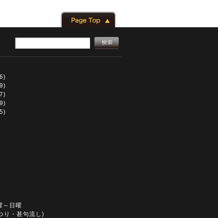
6)
9)
7)
9)
5)
曜～日曜
つり・甚句流し)