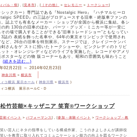
ィバル・祭
] , [
見本市
] , [
［その他］
>
セレモニー
>
トークショー
]
シックカー）専門誌である『Nostalgic Hero』『ハチマルヒーロ
stalgic SPEED』の三誌がプロデュースする旧車・絶版車ファンの
典。誌上でも有名なメーカー・ショップが全国から横浜に集結。各シ
慢の約 130台の旧車のほか、パーツ・グッズ・ミニカー等が一堂に
もその場で購入することができる“旧車トレードショー”ともなってい
、3誌の 表紙を飾った名車や、64年の東京オリンピックで使用され
アなど、26台の旧車を特別展示。ステージでは、クレイジーケンバ
山剣さんをゲ ストに招いたトークショーや、ピンクレディのトリビ
ニット・オレンジレディなどのライブを実施した。レコードやアメリ
版ポスターなどの物 販コーナーもあり、昭和の雰囲気も味わうこと
。
(続きを読む…)
4年02月22日 ～ 2014年02月23日
>
神奈川県
>
横浜市
フィコ横浜 展示ホール
(
神奈川県
>
横浜市
)
フィコ横浜 展示ホールC・D
 松竹芸能×キッザニア 笑育®ワークショップ
芸術イベント
>
パフォーマンス
] , [
参加・体験イベント
>
ワークショップ・教
笑い芸人にネタの指導をしている構成作家、こうのきよしさんが講師役
笑いを教育に取り入れてコミュニケーション能力の向上を図るワークシ