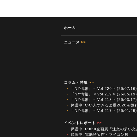
ホーム
ニュース
>>
コラム・特集
>>
・
「NY情報」 < Vol.220 > (26/07/16)
・
「NY情報」 < Vol.219 > (26/05/19)
・
「NY情報」 < Vol.218 > (26/03/17)
・
保護中: いい人すぎるよ展2026＆微
・
「NY情報」 < Vol.217 > (26/01/29)
イベントレポート
>>
・
保護中: ranbu企画展「注文の多い
・
保護中: 電脳秘宝館・マイコン展