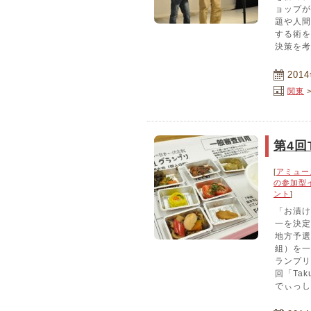
ョップが
題や人間
する術を
決策を考
201
関東
第4回
[
アミュー
の参加型
ント
]
「お漬け
一を決定
地方予選
組）を一
ランプリ
回「Ta
でぃっし