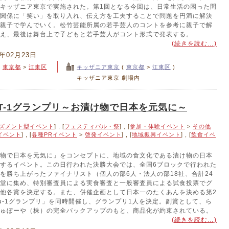
キッザニア東京で実施された。第1回となる今回は、日常生活の困った問
関係に「笑い」を取り入れ、伝え方を工夫することで問題を円満に解決
親子で学んでいく。松竹芸能所属の若手芸人のコントを参考に親子で解
え、最後は舞台上で子どもと若手芸人がコント形式で発表する。
(続きを読む…)
4年02月23日
>
東京都
>
江東区
キッザニア東京
(
東京都
>
江東区
)
キッザニア東京 劇場内
T-1グランプリ～お漬け物で日本を元気に～
ズメント型イベント
] , [
フェスティバル・祭
] , [
参加・体験イベント
>
その他
イベント
] , [
各種PRイベント
>
啓発イベント
] , [
地域振興イベント
] , [
飲食イベ
物で日本を元気に」をコンセプトに、地域の食文化である漬け物の日本
するイベント。この日行われた決勝大会では、全国6ブロックで行われた
を勝ち上がったファイナリスト（個人の部6人・法人の部18社、合計24
堂に集め、特別審査員による実食審査と一般審査員による試食投票でグ
他各賞を決定する。また、併催企画として日本一のたくあんを決める第2
ku-1グランプリ」を同時開催し、グランプリ1人を決定。副賞として、ら
ゅぼーや（株）の完全バックアップのもと、商品化が約束されている。
(続きを読む…)