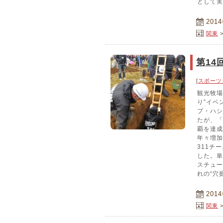
として実
201
関東
第14
[
スポーツ
観光牧場
り”イベ
プ・ハシ
たが、「
覇を達成
年々増加
311チ
した。単
スチュー
れの“穴
201
関東