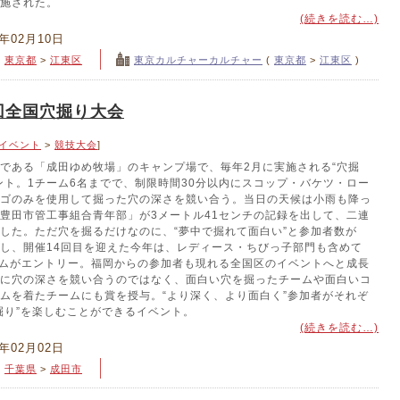
施された。
(続きを読む…)
4年02月10日
>
東京都
>
江東区
東京カルチャーカルチャー
(
東京都
>
江東区
)
回全国穴掘り大会
イベント
>
競技大会
]
である「成田ゆめ牧場」のキャンプ場で、毎年2月に実施される“穴掘
ント。1チーム6名までで、制限時間30分以内にスコップ・バケツ・ロー
ゴのみを使用して掘った穴の深さを競い合う。当日の天候は小雨も降っ
豊田市管工事組合青年部」が3メートル41センチの記録を出して、二連
した。ただ穴を掘るだけなのに、“夢中で掘れて面白い”と参加者数が
し、開催14回目を迎えた今年は、レディース・ちびっ子部門も含めて
ームがエントリー。福岡からの参加者も現れる全国区のイベントへと成長
に穴の深さを競い合うのではなく、面白い穴を掘ったチームや面白いコ
ムを着たチームにも賞を授与。“より深く、より面白く”参加者がそれぞ
掘り”を楽しむことができるイベント。
(続きを読む…)
4年02月02日
>
千葉県
>
成田市