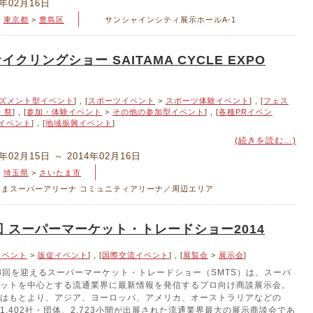
4年02月16日
>
東京都
>
豊島区
サンシャインシティ展示ホールA-1
イクリングショー SAITAMA CYCLE EXPO
ズメント型イベント
] , [
スポーツイベント
>
スポーツ体験イベント
] , [
フェス
・祭
] , [
参加・体験イベント
>
その他の参加型イベント
] , [
各種PRイベン
イベント
] , [
地域振興イベント
]
(続きを読む…)
4年02月15日 ～ 2014年02月16日
>
埼玉県
>
さいたま市
たまスーパーアリーナ コミュニティアリーナ／周辺エリア
回 スーパーマーケット・トレードショー2014
イベント
>
販促イベント
] , [
国際交流イベント
] , [
展覧会
>
展示会
]
8回を迎えるスーパーマーケット・トレードショー（SMTS）は、スーパ
ットを中心とする流通業界に最新情報を発信するプロ向け商談展示会。
はもとより、アジア、ヨーロッパ、アメリカ、オーストラリアなどの
1,402社・団体、2,723小間が出展された流通業界最大の展示商談会であ