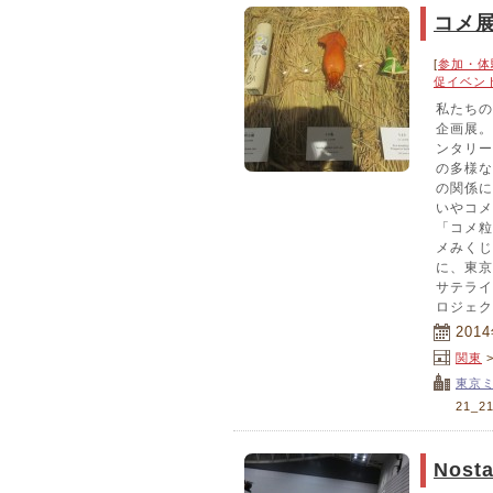
コメ
[
参加・体
促イベン
私たちの
企画展。
ンタリー
の多様な
の関係に
いやコメ
「コメ粒
メみくじ
に、東京
サテライ
ロジェク
201
関東
東京
21_
Nos