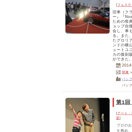
[
フェステ
旧車（クラ
ー』『No
ための祭
ョップ自
会し、車
る。また
たグロリ
ンドの横
ュートユ
カの復刻
ができた
201
関東
パシ
パシ
第1回
[
アート・
室
]
プロのお
を務め、