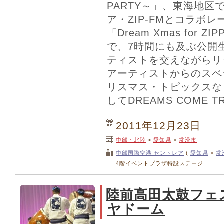
PARTY～」、東海地区
ア・ZIP-FMとコラボ
「Dream Xmas for 
で、7時間にも及ぶ公開
ティストを交えながらリ
アーティストからのスペ
リスマス・トピックスな
してDREAMS COME 
2011年12月23日
中部・北陸
>
愛知県
>
常滑市
中部国際空港 セントレア
(
愛知県
>
常
4階イベントプラザ特設ステージ
陸前高田太鼓フェ
ヤドーム