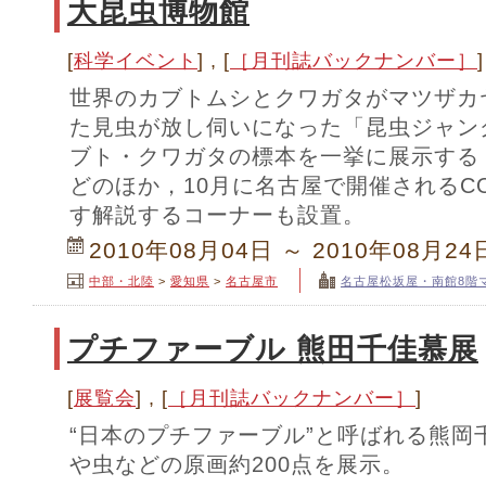
大昆虫博物館
[
科学イベント
] , [
［月刊誌バックナンバー］
]
世界のカブトムシとクワガタがマツザカ
た見虫が放し伺いになった「昆虫ジャング
ブト・クワガタの標本を一挙に展示する
どのほか，10月に名古屋で開催されるCO
す解説するコーナーも設置。
2010年08月04日 ～ 2010年08月24
中部・北陸
>
愛知県
>
名古屋市
名古屋松坂屋・南館8階
プチファーブル 熊田千佳慕展
[
展覧会
] , [
［月刊誌バックナンバー］
]
“日本のプチファーブル”と呼ばれる熊岡
や虫などの原画約200点を展示。