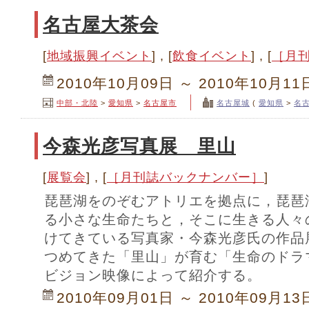
名古屋大茶会
[
地域振興イベント
] , [
飲食イベント
] , [
［月
2010年10月09日 ～ 2010年10月11
中部・北陸
>
愛知県
>
名古屋市
名古屋城
(
愛知県
>
名
今森光彦写真展 里山
[
展覧会
] , [
［月刊誌バックナンバー］
]
琵琶湖をのぞむアトリエを拠点に，琵琶
る小さな生命たちと，そこに生きる人々
けてきている写真家・今森光彦氏の作品
つめてきた「里山」が育む「生命のドラ
ビジョン映像によって紹介する。
2010年09月01日 ～ 2010年09月13