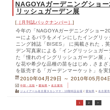
NAGOYAガーデニングショー
リッシュガーデン展
[
［月刊誌バックナンバー］
]
今年の「NAGOYAガーデニングショー2
ーによるバラをメインにしたイングリッ
ニング雑誌「BISES」 に掲載された
デン写真家による「イングリッシュガー
た「憧れのイングリッシュガーデン展」
な花や希少な品種の苗をはじめ，さまざ
を販売する「ガーデンマーケット」を実
2010年04月29日 ～ 2010年05月04
中部・北陸
>
愛知県
>
名古屋市
ジェイアール名古屋タカシマヤ・10階特設会場
(
愛知県
>
名古屋市
1
2
>