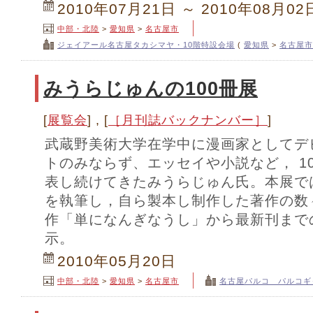
2010年07月21日 ～ 2010年08月02
中部・北陸
>
愛知県
>
名古屋市
ジェイアール名古屋タカシマヤ・10階特設会場
(
愛知県
>
名古屋市
みうらじゅんの100冊展
[
展覧会
] , [
［月刊誌バックナンバー］
]
武蔵野美術大学在学中に漫画家としてデ
トのみならず、エッセイや小説など， 1
表し続けてきたみうらじゅん氏。本展で
を執筆し，自ら製本し制作した著作の数
作「単になんぎなうし」から最新刊まで
示。
2010年05月20日
中部・北陸
>
愛知県
>
名古屋市
名古屋パルコ パルコギ