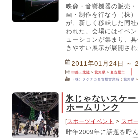
映像・音響機器の販売・
画・制作を行なう（株）
が、新しく移転した同社
われた。会場にはイベン
ューションが集まり、具
きやすい展示が展開され
2011年01月24日 ～ 
中部・北陸
>
愛知県
>
名古屋市
（株）タケナカ名古屋営業所
(
愛知県
氷じゃないスケー
ホームリンク
[
スポーツイベント
>
スポ
昨年2009年に話題を呼