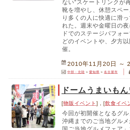
ない”スケートリンクが
靴を増やし、休憩スペー
り多くの人に快適に滑っ
れた。週末や金曜日の夜
ドでのステージパフォー
どのイベントや、夕方以
催。
2010年11月20日 ～ 
中部・北陸
>
愛知県
>
名古屋市
ドームうまいもん
[
物販イベント
] , [
飲食イベ
今回が初開催となるグル
沖縄までのご当地グルメ
国ご当地グルメフェア」