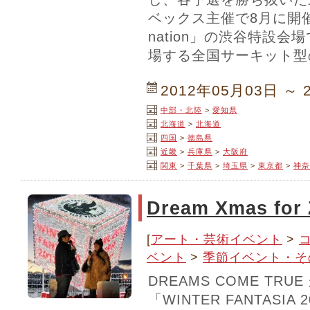
ベックス主催で8月に開
nation」の渋谷特設
場する全国サーキット型
2012年05月03日 ～ 
中部・北陸
>
愛知県
北海道
>
北海道
四国
>
徳島県
近畿
>
兵庫県
>
大阪府
関東
>
千葉県
>
埼玉県
>
東京都
>
神奈
Dream Xmas for 
[
アート・芸術イベント
>
ベント
>
季節イベント・そ
DREAMS COME TR
「WINTER FANTASIA 