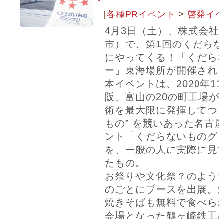
[
各種PRイベント
>
啓発イ
4月3日（土）、株式会
市）で、第1回のくだら
にやってくる！「くだら
ー」東海場所が開催され
本イベントは、2020年
阪、富山の20の町工場
術を最大限に発揮してつ
もの” を競いあった名
ント「くだらないものグ
を、一般の人に実際に見
たもの。
お祭りや文化祭？のよう
のごとにブースを出展。
焼きそばも無料で食べら
会場となった鶴ヶ崎鉄工は