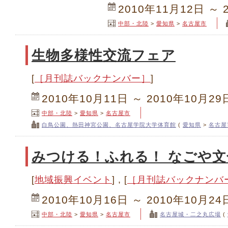
2010年11月12日 ～ 
中部・北陸
>
愛知県
>
名古屋市
生物多様性交流フェア
[
［月刊誌バックナンバー］
]
2010年10月11日 ～ 2010年10月29
中部・北陸
>
愛知県
>
名古屋市
白鳥公園、熱田神宮公園、名古屋学院大学体育館
(
愛知県
>
名古屋
みつける！ふれる！ なごや文化E
[
地域振興イベント
] , [
［月刊誌バックナンバ
2010年10月16日 ～ 2010年10月24
中部・北陸
>
愛知県
>
名古屋市
名古屋城・二之丸広場
(