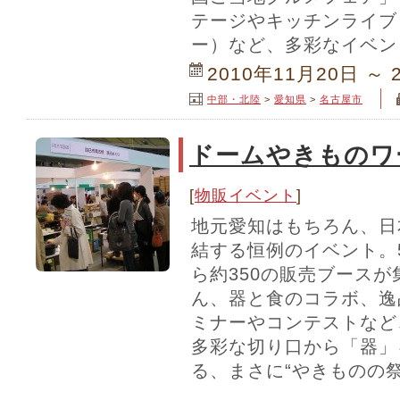
テージやキッチンライブ
ー）など、多彩なイベン
2010年11月20日 ～ 
中部・北陸
>
愛知県
>
名古屋市
ドームやきものワ
[
物販イベント
]
地元愛知はもちろん、日
結する恒例のイベント。
ら約350の販売ブース
ん、器と食のコラボ、逸
ミナーやコンテストなど
多彩な切り口から「器」
る、まさに“やきものの祭