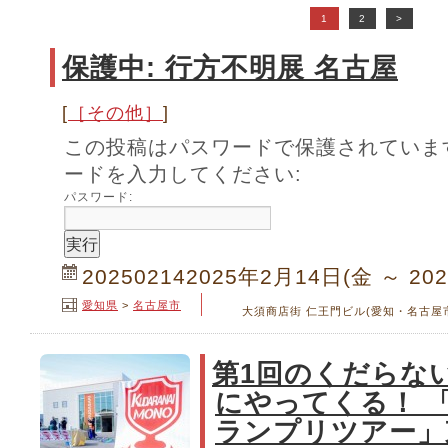
1
2
>
保護中: 行方不明展 名古屋
[
［その他］
]
この投稿はパスワードで保護されていま
ードを入力してください:
パスワード:
202502142025年2月14日(金 ～ 20
愛知県
>
名古屋市
大須商店街 仁王門ビル(愛知・名古屋
第1回のくだらな
にやってくる！ 
ランプリツアー」