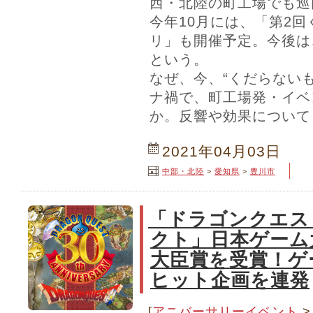
西・北陸の町工場でも巡
今年10月には、「第2
リ」も開催予定。今後は
という。
なぜ、今、“くだらない
ナ禍で、町工場発・イベ
か。反響や効果について
2021年04月03日
中部・北陸
>
愛知県
>
豊川市
「ドラゴンクエス
クト」日本ゲーム大
大臣賞を受賞！ゲ
ヒット企画を連発
[
アニバーサリーイベント