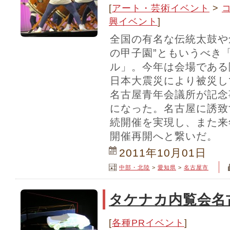
[
アート・芸術イベント
>
興イベント
]
全国の有名な伝統太鼓や
の甲子園”ともいうべき
ル」。今年は会場である
日本大震災により被災し
名古屋青年会議所が記念
になった。名古屋に誘致
続開催を実現し、また来
開催再開へと繋いだ。
2011年10月01日
中部・北陸
>
愛知県
>
名古屋市
タケナカ内覧会名古
[
各種PRイベント
]