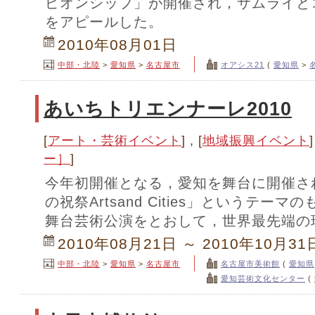
ピオンシップ」が開催され，サムライとコ
をアピールした。
2010年08月01日
中部・北陸
>
愛知県
>
名古屋市
オアシス21
(
愛知県
>
あいちトリエンナーレ2010
[
アート・芸術イベント
] , [
地域振興イベント
]
ー］
]
今年初開催となる，愛知を舞台に開催さ
の祝祭Artsand Cities」というテ
舞台芸術公演をとおして，世界最先端の
2010年08月21日 ～ 2010年10月31
中部・北陸
>
愛知県
>
名古屋市
名古屋市美術館
(
愛知県
愛知芸術文化センター
(