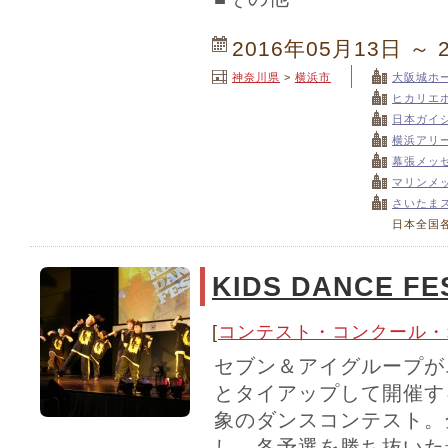
2016年05月13日 ～ 
神奈川県
>
横浜市
大阪城ホ
ヒカリエ
日本ガイ
横浜アリ
幕張メッ
マリンメ
さいたま
日本全国
KIDS DANCE FE
[
コンテスト・コンクール・
セブン＆アイグループが
とタイアップして開催す
象のダンスコンテスト。
し、各予選を勝ち抜いた