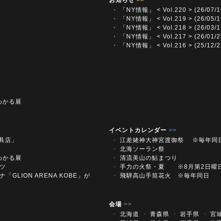
お知らせ
>>
・
「NY情報」 < Vol.220 > (26/07/1
・
「NY情報」 < Vol.219 > (26/05/1
・
「NY情報」 < Vol.218 > (26/03/1
・
「NY情報」 < Vol.217 > (26/01/2
・
「NY情報」 < Vol.216 > (25/12/2
わかる展
イベントカレンダー
>>
文具店」
・
江差姥神大神宮渡御祭 ※毎年
・
北海ソーラン祭
わかる展
・
清流美山の鮎まつり
ツ
・
手力の火祭・夏 ※8月第2日曜
「GLION ARENA KOBE」が
・
飛騨高山手筒花火 ※毎年同日
会場
>>
・
北海道
・
青森県
・
岩手県
・
宮