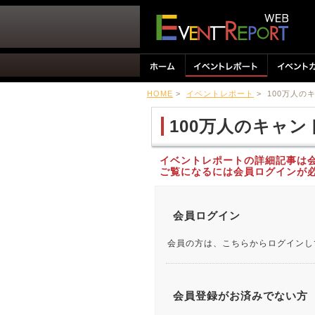
HOME
>
イベントレポート
> 100万人の
100万人のキャン
イベントレポートの詳細記事は
ご覧になるには会員ログインが
会員ログイン
会員の方は、こちらからログインし
会員登録がお済みでない方