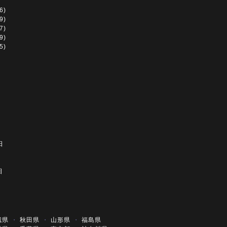
6)
9)
7)
9)
5)
同日
日
城県
・
秋田県
・
山形県
・
福島県