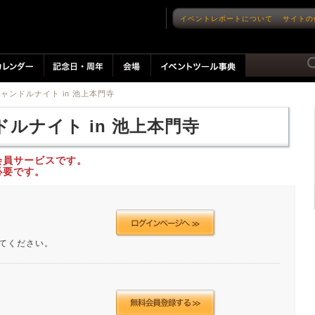
イベントレポートについて
サイトの
キャンドルナイト in 池上本門寺
ドルナイト in 池上本門寺
会員サービスです。
必要です。
てください。