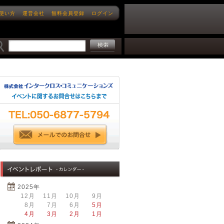
使い方
運営会社
無料会員登録
ログイン
2025年
12月
11月
10月
9月
8月
7月
6月
5月
4月
3月
2月
1月