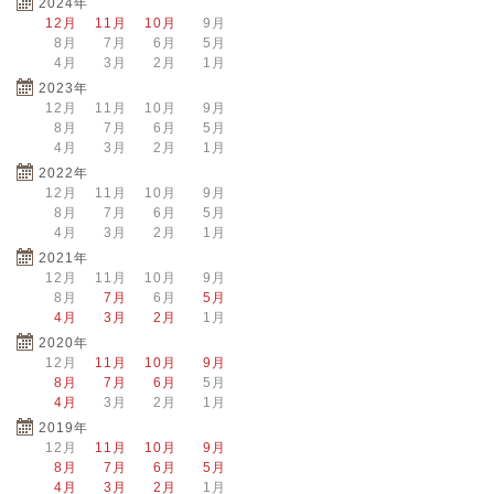
2024年
12月
11月
10月
9月
8月
7月
6月
5月
4月
3月
2月
1月
2023年
12月
11月
10月
9月
8月
7月
6月
5月
4月
3月
2月
1月
2022年
12月
11月
10月
9月
8月
7月
6月
5月
4月
3月
2月
1月
2021年
12月
11月
10月
9月
8月
7月
6月
5月
4月
3月
2月
1月
2020年
12月
11月
10月
9月
8月
7月
6月
5月
4月
3月
2月
1月
2019年
12月
11月
10月
9月
8月
7月
6月
5月
4月
3月
2月
1月