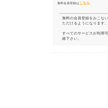
こちら
無料会員登録は
無料の会員登録をおこな
ただけるようになります
すべてのサービスが利用
絡下さい。