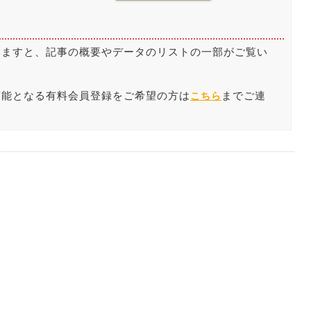
いますと、記事の概要やデータのリストの一部がご覧い
。
可能となる有料会員登録をご希望の方は
までご連
こちら