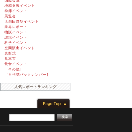
国際会議
地域振興イベント
季節イベント
展覧会
店舗回遊型イベント
業界レポート
物販イベント
環境イベント
科学イベント
空間演出イベント
表彰式
見本市
飲食イベント
［その他］
［月刊誌バックナンバー］
人気レポートランキング