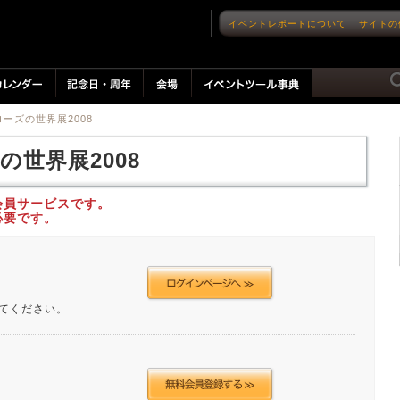
イベントレポートについて
サイトの
ーズの世界展2008
世界展2008
会員サービスです。
必要です。
てください。